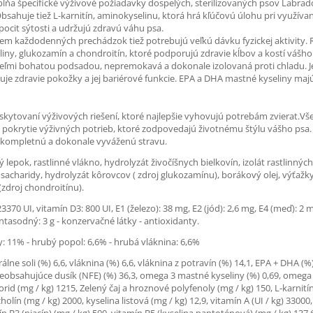
ňa špecifické výživové požiadavky dospelých, sterilizovaných psov Labrad
sahuje tiež L-karnitín, aminokyselinu, ktorá hrá kľúčovú úlohu pri využív
pocit sýtosti a udržujú zdravú váhu psa.
 okrem každodenných prechádzok tiež potrebujú veľkú dávku fyzickej aktivity.
iny, glukozamín a chondroitín, ktoré podporujú zdravie kĺbov a kostí vášho
s veľmi bohatou podsadou, nepremokavá a dokonale izolovaná proti chladu. 
e zdravie pokožky a jej bariérové funkcie. EPA a DHA mastné kyseliny majú 
kytovaní výživových riešení, ktoré najlepšie vyhovujú potrebám zvierat.
lné pokrytie výživných potrieb, ktoré zodpovedajú životnému štýlu vášho 
mu kompletnú a dokonale vyváženú stravu.
epok, rastlinné vlákno, hydrolyzát živočíšnych bielkovín, izolát rastlinných b
igosacharidy, hydrolyzát kôrovcov ( zdroj glukozamínu), borákový olej, výťažk
(zdroj chondroitínu).
3370 UI, vitamín D3: 800 UI, E1 (železo): 38 mg, E2 (jód): 2,6 mg, E4 (meď): 2 
entasodný: 3 g - konzervačné látky - antioxidanty.
y: 11% - hrubý popol: 6,6% - hrubá vláknina: 6,6%
ne soli (%) 6,6, vláknina (%) 6,6, vláknina z potravín (%) 14,1, EPA + DHA (%) 
 neobsahujúce dusík (NFE) (%) 36,3, omega 3 mastné kyseliny (%) 0,69, omega 
id (mg / kg) 1215, Zelený čaj a hroznové polyfenoly (mg / kg) 150, L-karnitín (
, cholín (mg / kg) 2000, kyselina listová (mg / kg) 12,9, vitamín A (UI / kg) 330