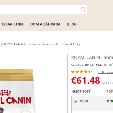
TERARISTIKA
DOM A ZÁHRADA
BLOG
ROYAL CANIN Labrador retriever adult Sterilised 12 kg
ROYAL CANIN Labrado
Výrobca:
KÓ
ROYAL CANIN
19 Recenz
€
61.48
(5.12 € / k
HMOTNOSŤ
POŠ
12 KG
DO