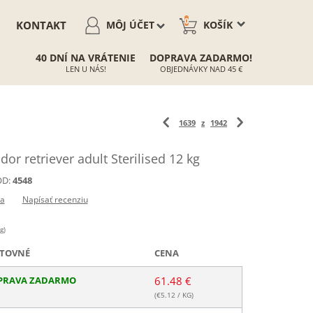
0
KONTAKT
MÔJ ÚČET
KOŠÍK
40 DNÍ NA VRÁTENIE
DOPRAVA ZADARMO!
LEN U NÁS!
OBJEDNÁVKY NAD 45 €
1639
z
1942
r retriever adult Sterilised 12 kg
D:
4548
ia
Napísať recenziu
g)
TOVNÉ
CENA
PRAVA ZADARMO
61.48 €
(€
5.12
/ KG)