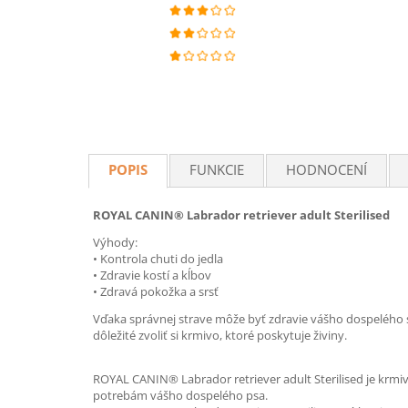
POPIS
FUNKCIE
HODNOCENÍ
ROYAL CANIN® Labrador retriever adult Sterilised
Výhody:
• Kontrola chuti do jedla
• Zdravie kostí a kĺbov
• Zdravá pokožka a srsť
Vďaka správnej strave môže byť zdravie vášho dospelého s
dôležité zvoliť si krmivo, ktoré poskytuje živiny.
ROYAL CANIN® Labrador retriever adult Sterilised je krmivo
potrebám vášho dospelého psa.