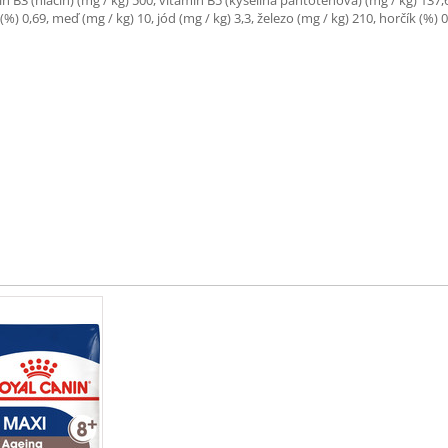
amín B3 (niacín) (mg / kg) 500, vitamín B5 (kyselina pantoténová) (mg / kg) 137,
 (%) 0,69, meď (mg / kg) 10, jód (mg / kg) 3,3, železo (mg / kg) 210, horčík (%) 