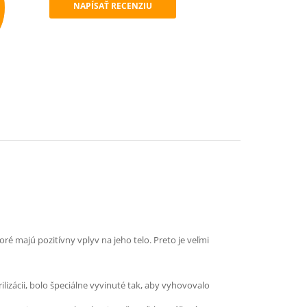
NAPÍSAŤ RECENZIU
mend
é majú pozitívny vplyv na jeho telo. Preto je veľmi
lizácii, bolo špeciálne vyvinuté tak, aby vyhovovalo