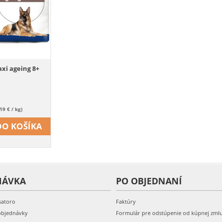
i ageing 8+
.19 € / kg)
DO KOŠÍKA
NÁVKA
PO OBJEDNANÍ
satoro
Faktúry
objednávky
Formulár pre odstúpenie od kúpnej zml