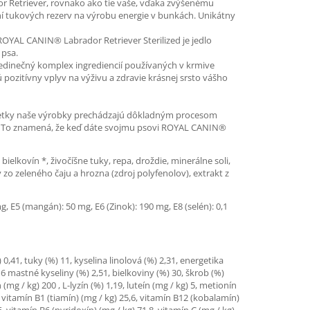
or Retriever, rovnako ako tie vaše, vďaka zvýšenému
aní tukových rezerv na výrobu energie v bunkách. Unikátny
 ROYAL CANIN® Labrador Retriever Sterilized je jedlo
 psa.
Jedinečný komplex ingrediencií používaných v krmive
pozitívny vplyv na výživu a zdravie krásnej srsto vášho
Všetky naše výrobky prechádzajú dôkladným procesom
psa. To znamená, že keď dáte svojmu psovi ROYAL CANIN®
ielkovín *, živočíšne tuky, repa, droždie, minerálne soli,
y zo zeleného čaju a hrozna (zdroj polyfenolov), extrakt z
mg, E5 (mangán): 50 mg, E6 (Zinok): 190 mg, E8 (selén): 0,1
0,41, tuky (%) 11, kyselina linolová (%) 2,31, energetika
6 mastné kyseliny (%) 2,51, bielkoviny (%) 30, škrob (%)
mg / kg) 200 , L-lyzín (%) 1,19, luteín (mg / kg) 5, metionín
00, vitamín B1 (tiamín) (mg / kg) 25,6, vitamín B12 (kobalamín)