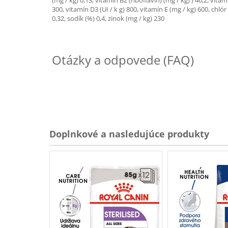
(mg / kg) 0,13, vitamín B2 (riboflavín) (mg / kg) ) 46,2, vit
300, vitamín D3 (UI / k g) 800, vitamín E (mg / kg) 600, chlór
0,32, sodík (%) 0,4, zinok (mg / kg) 230
Otázky a odpovede (FAQ)
Doplnkové a nasledujúce produkty