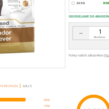
24 KG
DO
ODOSIELAME DO 48HODÍ
−
Množstvo:
Fotky našich zákazníkov
Poz
19 RECENZIA
4.8 z 5
84%
16%