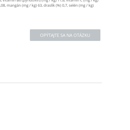
6, vitamín B6 (pyridoxín) (mg / kg) 71,8, vitamín C (mg / kg)
0,08, mangán (mg / kg) 63, draslík (%) 0,7, selén (mg / kg)
OPÝTAJTE SA NA OTÁZKU