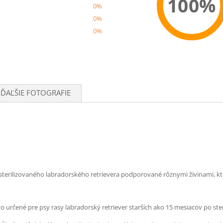
100%
0%
0%
0%
Recom
ĎAĽŠIE FOTOGRAFIE
terilizovaného labradorského retrievera podporované rôznymi živinami, ktor
 určené pre psy rasy labradorský retriever starších ako 15 mesiacov po steri