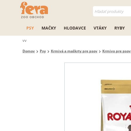
ZOO OBCHOD
PSY
MAČKY
HLODAVCE
VTÁKY
RYBY
vv
Domov
Psy
Krmivá a maškrty pre psov
Krmivo pre psov