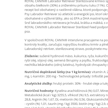
ROYAL CANIN® Labrador Retriever Sterilizované krmivo spĺ
obsahu bielkovín (30%) a zníženému prísunu tuku (11%). Ob
recept bol obohatený o rastlinné vlákna, ktoré podporuje 
Psy Labrador Retriever sú atletickí a energickí psi, ktorí
obohatené o výživné látky, ako sú EPA a DHA mastné kysel
Srsť labradorského retrievera je hrubá, krátka a mäkká, 
ROYAL CANIN® Labrador Retriever Sterilized Feed podporuj
psa.
V spoločnosti ROYAL CANIN® intenzívne pracujeme na pos
kontroly kvality, zaručujúc najvyššou kvalitou krmív a p
Labradorský retríver, sterilizovanej strave, poskytnete 
Zloženie:
sušené hydinové mäso, kukurica, ryža, kukuričný l
rybí olej, sójový olej, semená škrupiny a psylliu, fruktool
nechtíka lekárskeho (zdroj luteínu), hydrolyzát chrupavky 
Nutričné doplnkové látky (na 1 kg krmiva):
vitamín A: 2
mg, L-karnitín: 200 mg - Technologické prísady: trifosfát p
Analytické zložky:
hrubý proteín: 30% - hrubé oleje a tuk
Nutričné hodnoty:
Kyselina arachidónová (%) 0,07, Minerál
Metabolické (kcal / kg) 3255,5, vlhkosť (%) 9,5, extraktory
28,8, Arginín (%) 1,67, DL-metionín (%) 0,56, Glukozamínchlor
- cystín (%) 1,01, taurín (mg / kg) 3500, biotín (mg / kg) 2,9