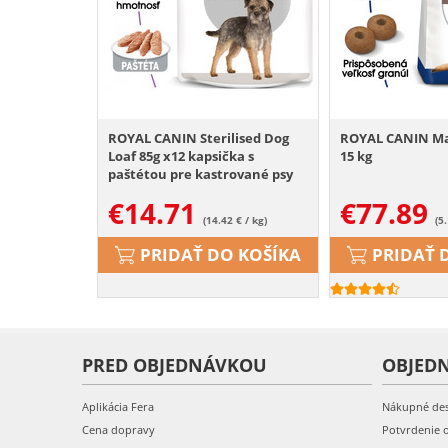
ROYAL CANIN Sterilised Dog
ROYAL CANIN Max
Loaf 85g x12 kapsička s
15 kg
paštétou pre kastrované psy
€
14.71
€
77.89
(14.42 € / kg)
(5
PRIDAŤ DO KOŠÍKA
PRIDAŤ 
PRED OBJEDNÁVKOU
OBJED
Aplikácia Fera
Nákupné de
Cena dopravy
Potvrdenie 