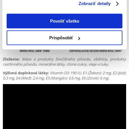
Zobraziť detaily
Povoliť všetko
Prispôsobiť
Zloženie:
Mäso a produkty živočíšneho pôvodu, obilniny, produkty
rastlinného pôvodu, minerálne látky, rôzne cukry, oleje a tuky.
Výživné doplnkové látky:
Vitamín D3: 190 IU, E1 (Železo): 2 mg, E2 (Jód):
0,3 mg, E4 (Meď): 2,4 mg, E5 (Mangán): 0,6 mg, E6 (Zinok): 6 mg.