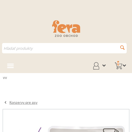
ZOO OBCHOD
0
vv
Konzervy pre psy