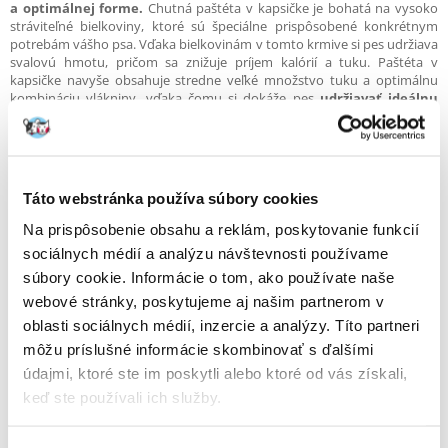
a optimálnej forme.
Chutná paštéta v kapsičke je bohatá na vysoko
stráviteľné bielkoviny, ktoré sú špeciálne prispôsobené konkrétnym
potrebám vášho psa. Vďaka bielkovinám v tomto krmive si pes udržiava
svalovú hmotu, pričom sa znižuje príjem kalórií a tuku. Paštéta v
kapsičke navyše obsahuje stredne veľké množstvo tuku a optimálnu
kombináciu vlákniny, vďaka čomu si dokáže pes
udržiavať ideálnu
telesnú hmotnosť a má zároveň pocit nasýtenia.
Táto webstránka používa súbory cookies
Na prispôsobenie obsahu a reklám, poskytovanie funkcií
sociálnych médií a analýzu návštevnosti používame
súbory cookie. Informácie o tom, ako používate naše
webové stránky, poskytujeme aj našim partnerom v
oblasti sociálnych médií, inzercie a analýzy. Títo partneri
Okrem lahodnej paštéty sú v nutričnom programe Sterilised k dispozícii
môžu príslušné informácie skombinovať s ďalšími
aj chrumkavé granuly. Oba produkty sú z hľadiska výživy kompletné a
údajmi, ktoré ste im poskytli alebo ktoré od vás získali,
perfektne sa navzájom dopĺňajú. Prečo nevyskúšať paštétu ako chutné
keď ste používali ich služby.
doplnenie granúl? Prejdite na paštétu v kapsičke ROYAL CANIN®
Sterilised a sami sa presvedčte o výhodách kvalitných živín vyvážených
tak, aby bol váš pes aktívny, zdravý a v dobrej kondícii.