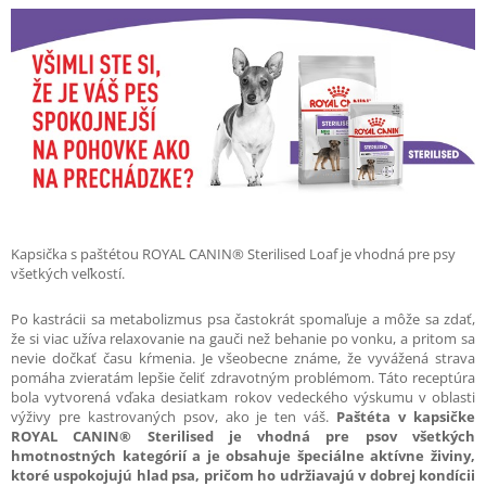
Kapsička s paštétou ROYAL CANIN® Sterilised Loaf je vhodná pre psy
všetkých veľkostí.
Po kastrácii sa metabolizmus psa častokrát spomaľuje a môže sa zdať,
že si viac užíva relaxovanie na gauči než behanie po vonku, a pritom sa
nevie dočkať času kŕmenia. Je všeobecne známe, že vyvážená strava
pomáha zvieratám lepšie čeliť zdravotným problémom. Táto receptúra
bola vytvorená vďaka desiatkam rokov vedeckého výskumu v oblasti
výživy pre kastrovaných psov, ako je ten váš.
Paštéta v kapsičke
ROYAL CANIN® Sterilised je vhodná pre psov všetkých
hmotnostných kategórií a je obsahuje špeciálne aktívne živiny,
ktoré uspokojujú hlad psa, pričom ho udržiavajú v dobrej kondícii