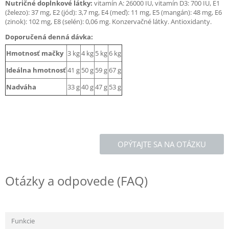
Nutričné doplnkové látky:
vitamín A: 26000 IU, vitamín D3: 700 IU, E1
(železo): 37 mg, E2 (jód): 3,7 mg, E4 (meď): 11 mg, E5 (mangán): 48 mg, E6
(zinok): 102 mg, E8 (selén): 0,06 mg. Konzervačné látky. Antioxidanty.
Doporučená denná dávka:
Hmotnosť mačky
3 kg
4 kg
5 kg
6 kg
Ideálna hmotnosť
41 g
50 g
59 g
67 g
Nadváha
33 g
40 g
47 g
53 g
OPÝTAJTE SA NA OTÁZKU
Otázky a odpovede (FAQ)
Funkcie