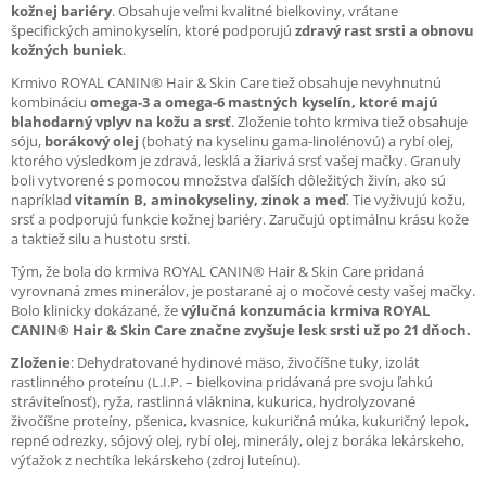
kožnej bariéry
. Obsahuje veľmi kvalitné bielkoviny, vrátane
špecifických aminokyselín, ktoré podporujú
zdravý rast srsti a obnovu
kožných buniek
.
Krmivo ROYAL CANIN® Hair & Skin Care tiež obsahuje nevyhnutnú
kombináciu
omega-3 a omega-6 mastných kyselín, ktoré majú
blahodarný vplyv na kožu a srsť
. Zloženie tohto krmiva tiež obsahuje
sóju,
borákový olej
(bohatý na kyselinu gama-linolénovú) a rybí olej,
ktorého výsledkom je zdravá, lesklá a žiarivá srsť vašej mačky. Granuly
boli vytvorené s pomocou množstva ďalších dôležitých živín, ako sú
napríklad
vitamín B, aminokyseliny, zinok a meď
. Tie vyživujú kožu,
srsť a podporujú funkcie kožnej bariéry. Zaručujú optimálnu krásu kože
a taktiež silu a hustotu srsti.
Tým, že bola do krmiva ROYAL CANIN® Hair & Skin Care pridaná
vyrovnaná zmes minerálov, je postarané aj o močové cesty vašej mačky.
Bolo klinicky dokázané, že
výlučná konzumácia krmiva ROYAL
CANIN® Hair & Skin Care značne zvyšuje lesk srsti už po 21 dňoch.
Zloženie
: Dehydratované hydinové mäso, živočíšne tuky, izolát
rastlinného proteínu (L.I.P. – bielkovina pridávaná pre svoju ľahkú
stráviteľnosť), ryža, rastlinná vláknina, kukurica, hydrolyzované
živočíšne proteíny, pšenica, kvasnice, kukuričná múka, kukuričný lepok,
repné odrezky, sójový olej, rybí olej, minerály, olej z boráka lekárskeho,
výťažok z nechtíka lekárskeho (zdroj luteínu).