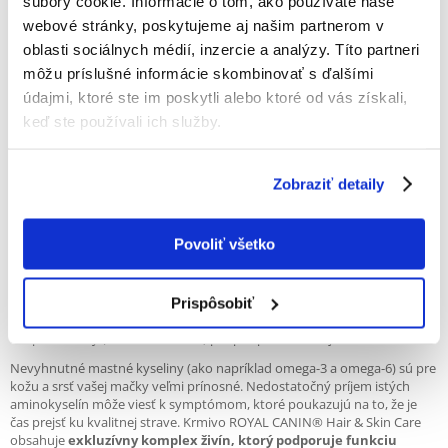
súbory cookie. Informácie o tom, ako používate naše
NAPÍSAŤ RECENZIU
webové stránky, poskytujeme aj našim partnerom v
Recommend
oblasti sociálnych médií, inzercie a analýzy. Títo partneri
môžu príslušné informácie skombinovať s ďalšími
Popis
údajmi, ktoré ste im poskytli alebo ktoré od vás získali,
keď ste používali ich služby.
Zobraziť detaily
Vhodne vyvážené minerály
Povoliť všetko
Vyvážený pomer minerálov posilňuje ochranu
močového ústrojenstva mačiek.
Prispôsobiť
Royal Canin Hair & Skin Care je kompletné superprémiové krmivo pre
dospelé mačky (staršie ako 1 rok) pre podporu zdravej kože a srsti.
Nevyhnutné mastné kyseliny (ako napríklad omega-3 a omega-6) sú pre
kožu a srsť vašej mačky veľmi prínosné. Nedostatočný príjem istých
aminokyselín môže viesť k symptómom, ktoré poukazujú na to, že je
čas prejsť ku kvalitnej strave. Krmivo ROYAL CANIN® Hair & Skin Care
obsahuje
exkluzívny komplex živín, ktorý podporuje funkciu