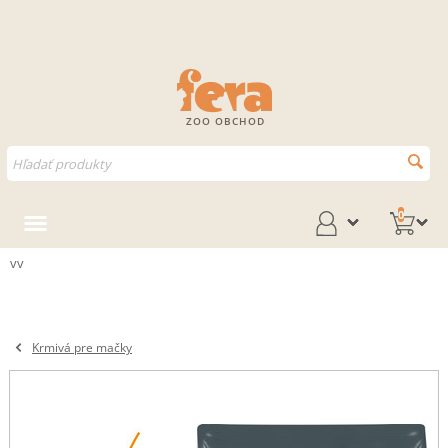
ZOO OBCHOD
0
vv
Krmivá pre mačky