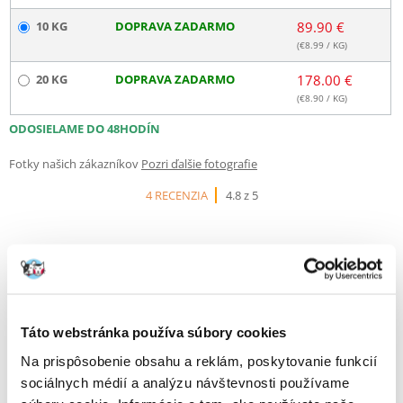
10 KG
DOPRAVA ZADARMO
89.90 €
(€
8.99
/ KG)
20 KG
DOPRAVA ZADARMO
178.00 €
(€
8.90
/ KG)
ODOSIELAME DO 48HODÍN
Fotky našich zákazníkov
Pozri ďalšie fotografie
4 RECENZIA
4.8 z 5
100%
Táto webstránka používa súbory cookies
Na prispôsobenie obsahu a reklám, poskytovanie funkcií
sociálnych médií a analýzu návštevnosti používame
100% ZÁKAZNÍCI ODPORÚČAJÚ TENTO PRODUKT