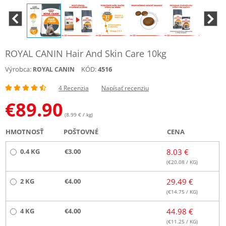
ROYAL CANIN Hair And Skin Care 10kg
Výrobca:
KÓD:
4516
ROYAL CANIN
4 Recenzia
Napísať recenziu
€
89.90
(8.99 € / kg)
HMOTNOSŤ
POŠTOVNÉ
CENA
0.4 KG
€3.00
8.03 €
(€
20.08
/ KG)
2 KG
€4.00
29.49 €
(€
14.75
/ KG)
4 KG
€4.00
44.98 €
(€
11.25
/ KG)