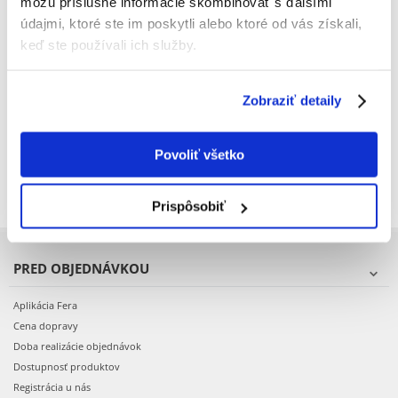
môžu príslušné informácie skombinovať s ďalšími
údajmi, ktoré ste im poskytli alebo ktoré od vás získali,
EUKANUBA Adult Breeds
ROYAL CANIN Boxer Adult 2
keď ste používali ich služby.
Specific Boxer Chicken 12 kg
x 12 kg granule pre
dospelého boxera
Zobraziť detaily
€
47.99
€
140.38
(4.00 € / kg)
(5.85 € / kg)
Povoliť všetko
PRIDAŤ DO KOŠÍKA
PRIDAŤ DO KOŠÍKA
Prispôsobiť
PRED OBJEDNÁVKOU
Aplikácia Fera
Cena dopravy
Doba realizácie objednávok
Dostupnosť produktov
Registrácia u nás