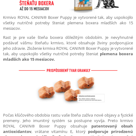
Krmivo ROYAL CANIN® Boxer Puppy je vytvorené tak, aby uspokojilo
všetky nutričné potreby šteniat plemena boxera mladších ako 15
mesiacov.
Rast je pre vaše šteňa boxera dôležitým obdobím. Je nevyhnutné
podávať vášmu šteňaťu krmivo, ktoré obsahuje živiny podporujúce
jeho zdravie. Zloženie krmiva ROYAL CANIN® Boxer Puppy je vytvorené
tak, aby uspokojilo všetky nutričné potreby šteniat
plemena boxera
mladších ako 15 mesiacov.
Počas kľúčového obdobia rastu vaše šteňa zažíva nové objavy a fyzické
premeny. Jeho imunitný systém sa postupne vyvíja. Preto krmivo
ROYAL CANIN® Boxer Puppy obsahuje
patentovaný obsah
antioxidantov
, vrátane vitamínu E, ktorý
podporuje prirodzenú