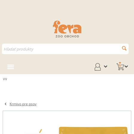
ZOO OBCHOD
0
vv
Krmivo pre psov