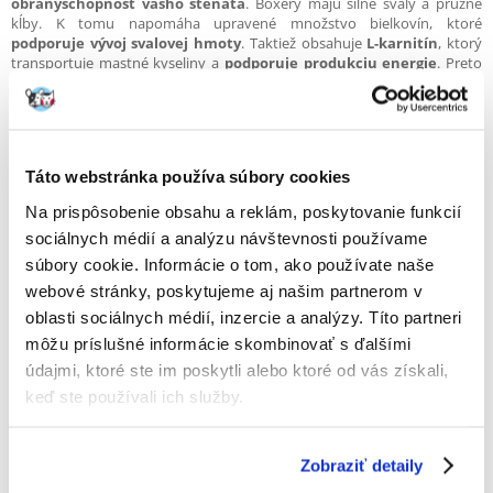
obranyschopnosť vášho šteňaťa
. Boxery majú silné svaly a pružné
kĺby. K tomu napomáha upravené množstvo bielkovín, ktoré
podporuje vývoj svalovej hmoty
. Taktiež obsahuje
L-karnitín
, ktorý
transportuje mastné kyseliny a
podporuje produkciu energie
. Preto
krmivo obsahuje kombináciu živín s veľmi kvalitnými bielkovinami. Tie
boli vybrané vďaka svojej vysokej stráviteľnosti. Navyše obsahuje
probiotiká, ktoré podporujú zdravé trávenie a rovnováhu črevnej
mikroflóry
, čo vedie ku kvalitnej stolici.
Táto webstránka používa súbory cookies
Na prispôsobenie obsahu a reklám, poskytovanie funkcií
sociálnych médií a analýzu návštevnosti používame
súbory cookie. Informácie o tom, ako používate naše
webové stránky, poskytujeme aj našim partnerom v
oblasti sociálnych médií, inzercie a analýzy. Títo partneri
Granula krmiva
ROYAL CANIN® Boxer Puppy
je vytvorená na
môžu príslušné informácie skombinovať s ďalšími
mieru
. Boxery majú obzvlášť krátke a úzke čeľuste. Z dôvodu
údajmi, ktoré ste im poskytli alebo ktoré od vás získali,
postavenia ich zubov sa im môže krmivo zle uchopovať a hrýzť. Preto sú
tieto granuly vytvorené na mieru čeľuste vášho šteňaťa. Krmivo sa mu
keď ste používali ich služby.
bude dobre uchopovať a bude ho nútiť poriadne hrýzť.
Zobraziť detaily