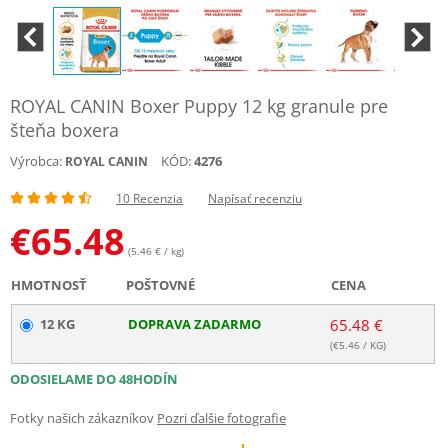
ROYAL CANIN Boxer Puppy 12 kg granule pre
šteňa boxera
Výrobca:
KÓD:
4276
ROYAL CANIN
10 Recenzia
Napísať recenziu
€
65.48
(5.46 € / kg)
HMOTNOSŤ
POŠTOVNÉ
CENA
12 KG
DOPRAVA ZADARMO
65.48 €
(€
5.46
/ KG)
ODOSIELAME DO 48HODÍN
Fotky našich zákazníkov
Pozri ďalšie fotografie