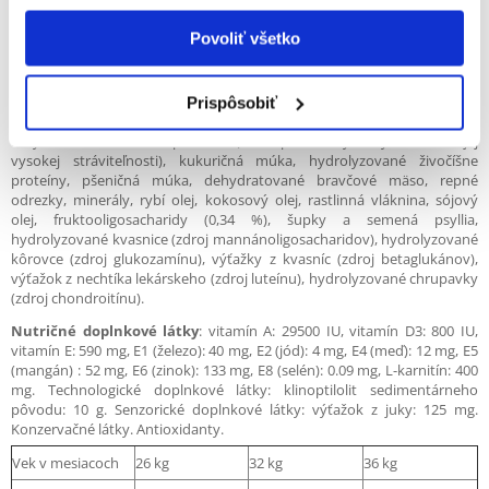
Povoliť všetko
Prispôsobiť
Zloženie
: Dehydratované hydinové mäso, kukurica, ryža, živočíšne
tuky, izolát rastlinného proteínu (L.I.P.: proteín vybraný vďaka svojej
vysokej stráviteľnosti), kukuričná múka, hydrolyzované živočíšne
proteíny, pšeničná múka, dehydratované bravčové mäso, repné
odrezky, minerály, rybí olej, kokosový olej, rastlinná vláknina, sójový
olej, fruktooligosacharidy (0,34 %), šupky a semená psyllia,
hydrolyzované kvasnice (zdroj mannánoligosacharidov), hydrolyzované
kôrovce (zdroj glukozamínu), výťažky z kvasníc (zdroj betaglukánov),
výťažok z nechtíka lekárskeho (zdroj luteínu), hydrolyzované chrupavky
(zdroj chondroitínu).
Nutričné doplnkové látky
: vitamín A: 29500 IU, vitamín D3: 800 IU,
vitamín E: 590 mg, E1 (železo): 40 mg, E2 (jód): 4 mg, E4 (meď): 12 mg, E5
(mangán) : 52 mg, E6 (zinok): 133 mg, E8 (selén): 0.09 mg, L-karnitín: 400
mg. Technologické doplnkové látky: klinoptilolit sedimentárneho
pôvodu: 10 g. Senzorické doplnkové látky: výťažok z juky: 125 mg.
Konzervačné látky. Antioxidanty.
Vek v mesiacoch
26 kg
32 kg
36 kg