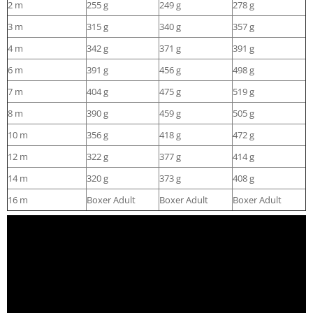
2 m
255 g
249 g
278 g
3 m
315 g
340 g
357 g
4 m
342 g
371 g
391 g
6 m
391 g
456 g
498 g
7 m
404 g
475 g
519 g
8 m
390 g
459 g
505 g
10 m
356 g
418 g
472 g
12 m
322 g
377 g
414 g
14 m
320 g
373 g
408 g
16 m
Boxer Adult
Boxer Adult
Boxer Adult