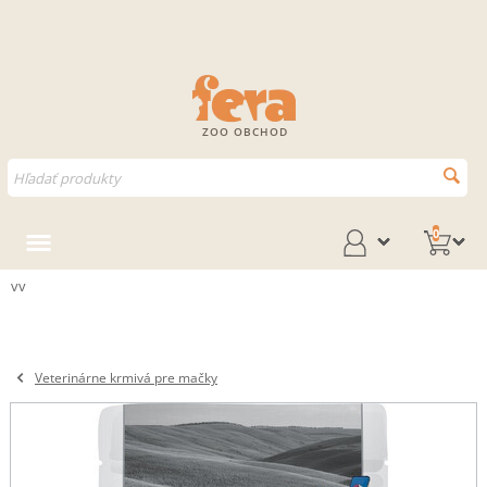
ZOO OBCHOD
0
vv
Veterinárne krmivá pre mačky