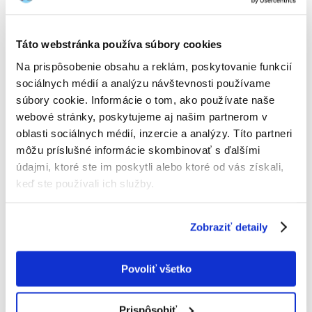
FARMINA Vet life ultrahypo cat 2 kg
Výrobca:
KÓD:
2683
FARMINA
Táto webstránka používa súbory cookies
Napísať recenziu
Na prispôsobenie obsahu a reklám, poskytovanie funkcií
sociálnych médií a analýzu návštevnosti používame
€
33.45
súbory cookie. Informácie o tom, ako používate naše
(16.73 € / kg)
webové stránky, poskytujeme aj našim partnerom v
HMOTNOSŤ
POŠTOVNÉ
CENA
oblasti sociálnych médií, inzercie a analýzy. Títo partneri
môžu príslušné informácie skombinovať s ďalšími
0.4 KG
€3.00
8.57 €
údajmi, ktoré ste im poskytli alebo ktoré od vás získali,
(€
21.43
/ KG)
keď ste používali ich služby.
2 KG
€4.00
33.45 €
(€
16.73
/ KG)
Zobraziť detaily
ODOSIELAME DO 48HODÍN
Fotky našich zákazníkov
Pozri ďalšie fotografie
Povoliť všetko
Popis
Prispôsobiť