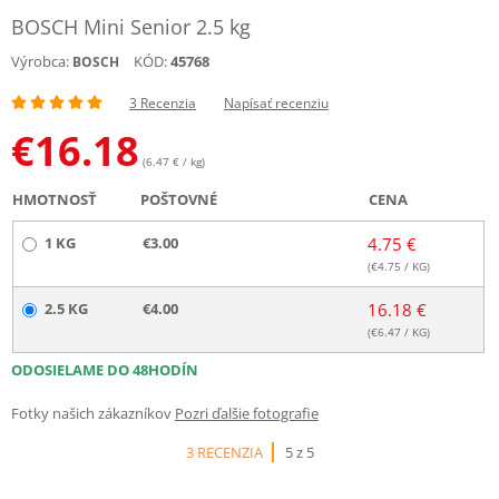
BOSCH Mini Senior 2.5 kg
Výrobca:
KÓD:
45768
BOSCH
3 Recenzia
Napísať recenziu
€
16.18
(6.47 € / kg)
HMOTNOSŤ
POŠTOVNÉ
CENA
1 KG
€3.00
4.75 €
(€
4.75
/ KG)
2.5 KG
€4.00
16.18 €
(€
6.47
/ KG)
ODOSIELAME DO 48HODÍN
Fotky našich zákazníkov
Pozri ďalšie fotografie
3 RECENZIA
5 z 5