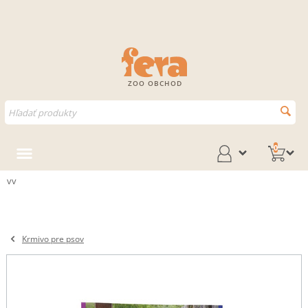
ZOO OBCHOD
0
vv
Krmivo pre psov