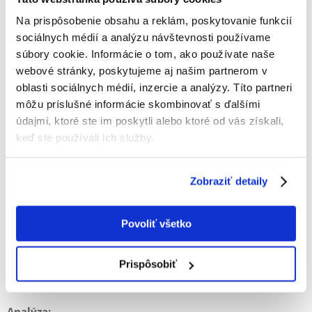
Granule krmiva sú prispôsobené čeľustiam a schopnostiam malých
psov, takže sa im krmivo ľahšie prijíma.
Na prispôsobenie obsahu a reklám, poskytovanie funkcií
sociálnych médií a analýzu návštevnosti používame
Kľúčové vlastnosti:
súbory cookie. Informácie o tom, ako používate naše
Znížené množstvo bielkovín, tukov
webové stránky, poskytujeme aj našim partnerom v
Zvýšené množstvo hrubej vlákniny
oblasti sociálnych médií, inzercie a analýzy. Títo partneri
Žiadna pšenica
môžu príslušné informácie skombinovať s ďalšími
Malé upravené chrumky
údajmi, ktoré ste im poskytli alebo ktoré od vás získali,
FOS a MOS pre zdravú črevnú mikroflóru
keď ste používali ich služby.
Chondroitín a glukozamín
Zloženie:
Zobraziť detaily
Čerstvá hydina (25 %), ryža, kukurica, proso, hydinové mäsové prášky,
repné výlisky (bez cukru), celulózová vláknina, hydrolyzované
Povoliť všetko
bielkoviny, kukuričný lepok, rybí prášok, hrach, sušené pivovarské
kvasnice (0,1 % manno-oligosacharidov, 0,06 % ß-glukánu), ľanové
semienko, rybie oleje, chlorid draselný, chlorid sodný, extrakt zo
Prispôsobiť
zelenoústej mušle (0,1 %), čakanka (sušená)
Analýza: