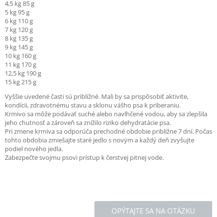
4,5 kg 85 g
5 kg 95 g
6 kg 110 g
7 kg 120 g
8 kg 135 g
9 kg 145 g
10 kg 160 g
11 kg 170 g
12,5 kg 190 g
15 kg 215 g
Vyššie uvedené časti sú približné. Mali by sa prispôsobiť aktivite,
kondícii, zdravotnému stavu a sklonu vášho psa k priberaniu.
Krmivo sa môže podávať suché alebo navlhčené vodou, aby sa zlepšila
jeho chutnosť a zároveň sa znížilo riziko dehydratácie psa.
Pri zmene krmiva sa odporúča prechodné obdobie približne 7 dní. Počas
tohto obdobia zmiešajte staré jedlo s novým a každý deň zvyšujte
podiel nového jedla.
Zabezpečte svojmu psovi prístup k čerstvej pitnej vode.
OPÝTAJTE SA NA OTÁZKU