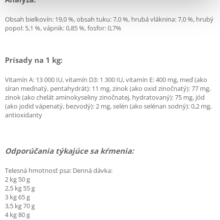
Obsah bielkovín: 19,0 %, obsah tuku: 7,0 %, hrubá vláknina: 7,0 %, hrubý
popol: 5,1 %, vápnik: 0,85 %, fosfor: 0,7%
Prísady na 1 kg:
Vitamín A: 13 000 IU, vitamín D3: 1 300 IU, vitamín E: 400 mg, meď (ako
síran meďnatý, pentahydrát): 11 mg, zinok (ako oxid zinočnatý): 77 mg,
zinok (ako chelát aminokyseliny zinočnatej, hydratovaný): 75 mg, jód
(ako jodid vápenatý, bezvodý): 2 mg, selén (ako selénan sodný): 0,2 mg,
antioxidanty
Odporúčania týkajúce sa kŕmenia:
Telesná hmotnosť psa: Denná dávka:
2 kg 50 g
2,5 kg 55 g
3 kg 65 g
3,5 kg 70 g
4 kg 80 g