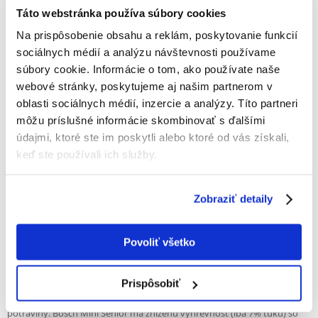
Táto webstránka používa súbory cookies
Na prispôsobenie obsahu a reklám, poskytovanie funkcií
67%
sociálnych médií a analýzu návštevnosti používame
súbory cookie. Informácie o tom, ako používate naše
webové stránky, poskytujeme aj našim partnerom v
oblasti sociálnych médií, inzercie a analýzy. Títo partneri
môžu príslušné informácie skombinovať s ďalšími
67% ZÁKAZNÍCI ODPORÚČAJÚ TENTO PRODUKT
údajmi, ktoré ste im poskytli alebo ktoré od vás získali,
NAPÍSAŤ RECENZIU
keď ste používali ich služby.
Recommend
Popis
Zobraziť detaily
Bosch Mini Senior je krmivo pre domácich miláčikov starších ako 7
rokov. Obsah kalórií, bielkovín a minerálov sa výrazne znížil a samotné
Povoliť všetko
krmivo neobsahuje pšenicu. Vďaka tomu staršie psy nezvyšujú
hmotnosť a proces starnutia buniek tela sa spomaľuje. Okrem toho,
strava obsahuje posilňujúci imunitný komplex, ktorý sa skladá z
Prispôsobiť
manánov a glukánov, stabilizuje črevnú mikroflóru. Staršie psy majú
oveľa nižší energetický dopyt, a preto potrebujú špeciálne upravené
potraviny. Bosch Mini Senior má zníženú výhrevnosť (iba 7% tuku) so