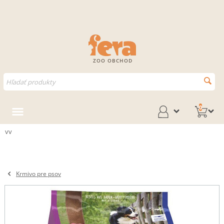
ZOO OBCHOD
0
vv
Krmivo pre psov