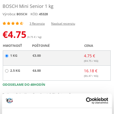
BOSCH Mini Senior 1 kg
Výrobca:
KÓD:
45328
BOSCH
3 Recenzia
Napísať recenziu
€
4.75
(4.75 € / kg)
HMOTNOSŤ
POŠTOVNÉ
CENA
1 KG
€3.00
4.75 €
(€
4.75
/ KG)
2.5 KG
€4.00
16.18 €
(€
6.47
/ KG)
ODOSIELAME DO 48HODÍN
Fotky našich zákazníkov
Pozri ďalšie fotografie
3 RECENZIA
4.3 z 5