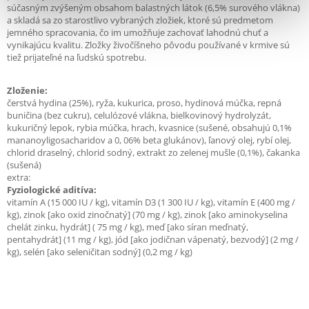
súčasným zvýšeným obsahom balastných látok (6,5% surového vlákna)
a skladá sa zo starostlivo vybraných zložiek, ktoré sú predmetom
jemného spracovania, čo im umožňuje zachovať lahodnú chuť a
vynikajúcu kvalitu. Zložky živočíšneho pôvodu používané v krmive sú
tiež prijateľné na ľudskú spotrebu.
Zloženie:
čerstvá hydina (25%), ryža, kukurica, proso, hydinová múčka, repná
buničina (bez cukru), celulózové vlákna, bielkovinový hydrolyzát,
kukuričný lepok, rybia múčka, hrach, kvasnice (sušené, obsahujú 0,1%
mananoyligosacharidov a 0, 06% beta glukánov), ľanový olej, rybí olej,
chlorid draselný, chlorid sodný, extrakt zo zelenej mušle (0,1%), čakanka
(sušená)
extra:
Fyziologické aditíva:
vitamín A (15 000 IU / kg), vitamín D3 (1 300 IU / kg), vitamín E (400 mg /
kg), zinok [ako oxid zinočnatý] (70 mg / kg), zinok [ako aminokyselina
chelát zinku, hydrát] ( 75 mg / kg), meď [ako síran meďnatý,
pentahydrát] (11 mg / kg), jód [ako jodičnan vápenatý, bezvodý] (2 mg /
kg), selén [ako seleničitan sodný] (0,2 mg / kg)