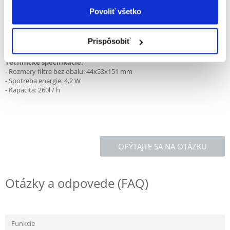
30-60 L.
Štartovacia súprava obsahuje:
Povoliť všetko
- Plastová nádoba
- Huba s vhodne nastavenou hustotou, ktorá umožňuje udržanie
vysokých parametrov filtrácie v čo najdlhšom čase
Prispôsobiť
- Rám s prísavkami pre montáž na stenu akvária
Technické špecifikácie:
- Rozmery filtra bez obalu: 44x53x151 mm
- Spotreba energie: 4,2 W
- Kapacita: 260l / h
OPÝTAJTE SA NA OTÁZKU
Otázky a odpovede (FAQ)
Funkcie