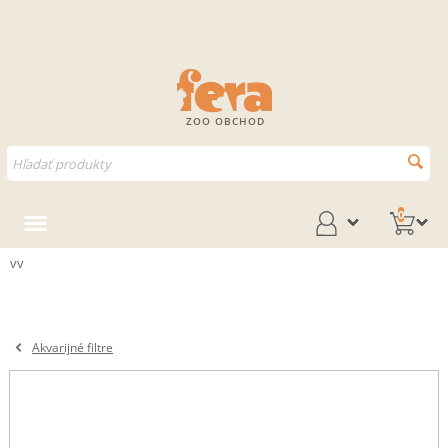
ZOO OBCHOD
0
vv
Akvarijné filtre