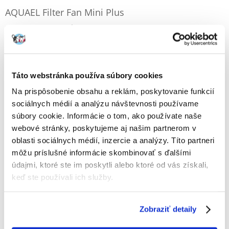
AQUAEL Filter Fan Mini Plus
Výrobca:
KÓD:
1748
AQUAEL
Napísať recenziu
€
15.13
Táto webstránka používa súbory cookies
ODOSIELAME DO 48HODÍN
Na prispôsobenie obsahu a reklám, poskytovanie funkcií
sociálnych médií a analýzu návštevnosti používame
Fotky našich zákazníkov
Pozri ďalšie fotografie
súbory cookie. Informácie o tom, ako používate naše
webové stránky, poskytujeme aj našim partnerom v
oblasti sociálnych médií, inzercie a analýzy. Títo partneri
Popis
môžu príslušné informácie skombinovať s ďalšími
údajmi, ktoré ste im poskytli alebo ktoré od vás získali,
Filter FAN
je určený na čistenie a prevzdušňovanie vody v akváriách.
keď ste používali ich služby.
Jeho prednosťami je veľmi efektívny a tichý chod, úspora energie,
možnosť nastavenia výkonu bez potreby vkladania rúk do vody a
zabránenia filtrácii vody.
Zobraziť detaily
FAN FILTER MINI filter sa odporúča pre nádrže s maximálnym objemom