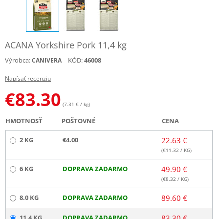
ACANA Yorkshire Pork 11,4 kg
Výrobca:
KÓD:
46008
CANIVERA
Napísať recenziu
€
83.30
(7.31 € / kg)
HMOTNOSŤ
POŠTOVNÉ
CENA
2 KG
€4.00
22.63 €
(€
11.32
/ KG)
6 KG
DOPRAVA ZADARMO
49.90 €
(€
8.32
/ KG)
8.0 KG
DOPRAVA ZADARMO
89.60 €
11.4 KG
DOPRAVA ZADARMO
83.30 €