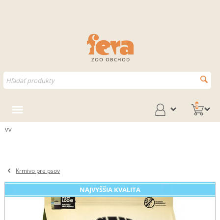
ZOO OBCHOD
0
vv
Krmivo pre psov
NAJVYŠŠIA KVALITA