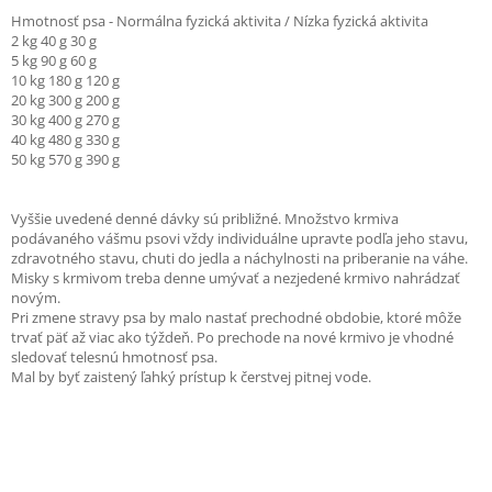
Hmotnosť psa - Normálna fyzická aktivita / Nízka fyzická aktivita
2 kg 40 g 30 g
5 kg 90 g 60 g
10 kg 180 g 120 g
20 kg 300 g 200 g
30 kg 400 g 270 g
40 kg 480 g 330 g
50 kg 570 g 390 g
Vyššie uvedené denné dávky sú približné. Množstvo krmiva
podávaného vášmu psovi vždy individuálne upravte podľa jeho stavu,
zdravotného stavu, chuti do jedla a náchylnosti na priberanie na váhe.
Misky s krmivom treba denne umývať a nezjedené krmivo nahrádzať
novým.
Pri zmene stravy psa by malo nastať prechodné obdobie, ktoré môže
trvať päť až viac ako týždeň. Po prechode na nové krmivo je vhodné
sledovať telesnú hmotnosť psa.
Mal by byť zaistený ľahký prístup k čerstvej pitnej vode.