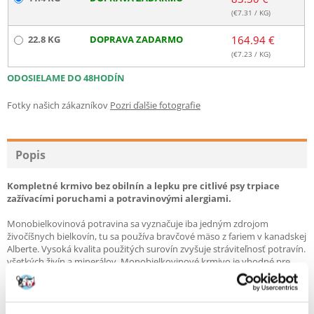
(€
7.31
/ KG)
22.8 KG
DOPRAVA ZADARMO
164.94 €
(€
7.23
/ KG)
ODOSIELAME DO 48HODÍN
Fotky našich zákazníkov
Pozri ďalšie fotografie
Popis
Kompletné krmivo bez obilnín a lepku pre citlivé psy trpiace
zažívacími poruchami a potravinovými alergiami.
Monobielkovinová potravina sa vyznačuje iba jedným zdrojom
živočíšnych bielkovín, tu sa používa bravčové mäso z fariem v kanadskej
Alberte. Vysoká kvalita použitých surovín zvyšuje stráviteľnosť potravín.
všetkých živín a minerálov. Monobielkovinové krmivo je vhodné pre
psov s alergiou na iné druhy mäsa, rovnako ako na vykonanie
eminimizačnej diéty na identifikáciu alergizujúcej látky.
Receptúru pokrmu tvorí z 50% bravčové mäso z Yorkshiru. Toto mäso je
plné minerálov, železa a vitamínov skupiny B. Okrem čerstvého