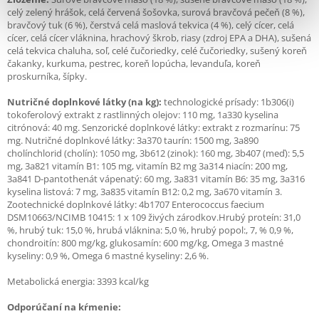
celý zelený hrášok, celá červená šošovka, surová bravčová pečeň (8 %),
bravčový tuk (6 %), čerstvá celá maslová tekvica (4 %), celý cícer, celá
cícer, celá cícer vláknina, hrachový škrob, riasy (zdroj EPA a DHA), sušená
celá tekvica chaluha, soľ, celé čučoriedky, celé čučoriedky, sušený koreň
čakanky, kurkuma, pestrec, koreň lopúcha, levanduľa, koreň
proskurníka, šípky.
Nutričné doplnkové látky (na kg):
technologické prísady: 1b306(i)
tokoferolový extrakt z rastlinných olejov: 110 mg, 1a330 kyselina
citrónová: 40 mg. Senzorické doplnkové látky: extrakt z rozmarínu: 75
mg. Nutričné doplnkové látky: 3a370 taurín: 1500 mg, 3a890
cholínchlorid (cholín): 1050 mg, 3b612 (zinok): 160 mg, 3b407 (meď): 5,5
mg, 3a821 vitamín B1: 105 mg, vitamín B2 mg 3a314 niacín: 200 mg,
3a841 D-pantothenát vápenatý: 60 mg, 3a831 vitamín B6: 35 mg, 3a316
kyselina listová: 7 mg, 3a835 vitamín B12: 0,2 mg, 3a670 vitamín 3.
Zootechnické doplnkové látky: 4b1707 Enterococcus faecium
DSM10663/NCIMB 10415: 1 x 109 živých zárodkov.Hrubý proteín: 31,0
%, hrubý tuk: 15,0 %, hrubá vláknina: 5,0 %, hrubý popol:, 7, % 0,9 %,
chondroitín: 800 mg/kg, glukosamín: 600 mg/kg, Omega 3 mastné
kyseliny: 0,9 %, Omega 6 mastné kyseliny: 2,6 %.
Metabolická energia: 3393 kcal/kg
Odporúčaní na kŕmenie: