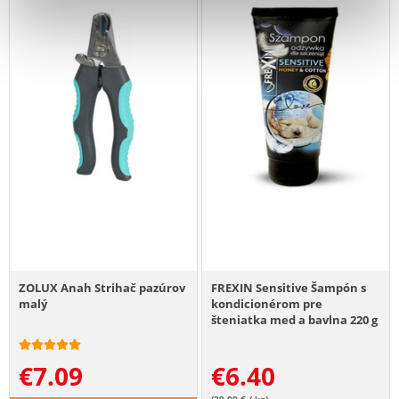
ZOLUX Anah Strihač pazúrov
FREXIN Sensitive Šampón s
malý
kondicionérom pre
šteniatka med a bavlna 220 g
€
7.09
€
6.40
(29.09 € / kg)