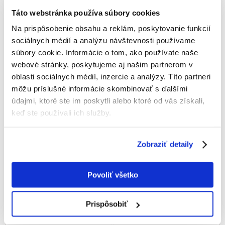
Táto webstránka používa súbory cookies
Na prispôsobenie obsahu a reklám, poskytovanie funkcií
sociálnych médií a analýzu návštevnosti používame
súbory cookie. Informácie o tom, ako používate naše
webové stránky, poskytujeme aj našim partnerom v
oblasti sociálnych médií, inzercie a analýzy. Títo partneri
môžu príslušné informácie skombinovať s ďalšími
údajmi, ktoré ste im poskytli alebo ktoré od vás získali,
keď ste používali ich služby.
FREXIN Junior Šampón pre
FREXIN Sensitive Šampón s
šťeňatá 220 g
kondicionérom pre šťeňatá
Zobraziť detaily
2x220 g
€
5.70
€
12.80
Povoliť všetko
(25.91 € / kg)
(29.09 € / kg)
PRIDAŤ DO KOŠÍKA
PRIDAŤ DO KOŠÍKA
Prispôsobiť