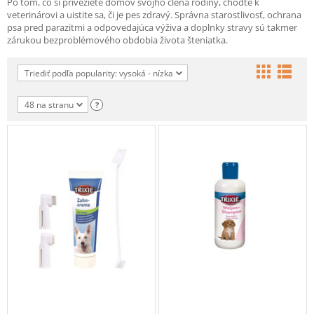
Po tom, čo si priveziete domov svojho člena rodiny, choďte k
veterinárovi a uistite sa, či je pes zdravý. Správna starostlivosť, ochrana
psa pred parazitmi a odpovedajúca výživa a doplnky stravy sú takmer
zárukou bezproblémového obdobia života šteniatka.
Triediť podľa popularity: vysoká - nízka
48 na stranu
?