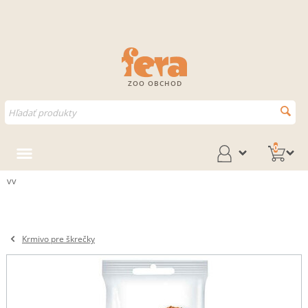
ZOO OBCHOD
0
vv
Krmivo pre škrečky