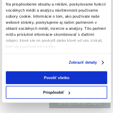
Na prispôsobenie obsahu a reklám, poskytovanie funkcií
VITAPOL Zeleninové sušienky pre hlodavce 175g
sociálnych médií a analýzu návštevnosti používame
Výrobca:
KÓD:
7613
VITAPOL
súbory cookie. Informácie o tom, ako používate naše
webové stránky, poskytujeme aj našim partnerom v
Napísať recenziu
oblasti sociálnych médií, inzercie a analýzy. Títo partneri
€
3.53
môžu príslušné informácie skombinovať s ďalšími
(20.76 € / kg)
údajmi, ktoré ste im poskytli alebo ktoré od vás získali,
ODOSIELAME DO 48HODÍN
keď ste používali ich služby.
Fotky našich zákazníkov
Pozri ďalšie fotografie
Zobraziť detaily
Popis
Povoliť všetko
Prispôsobiť
OPÝTAJTE SA NA OTÁZKU