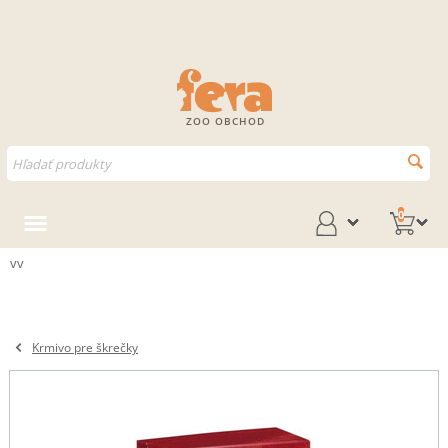
ZOO OBCHOD
0
vv
Krmivo pre škrečky