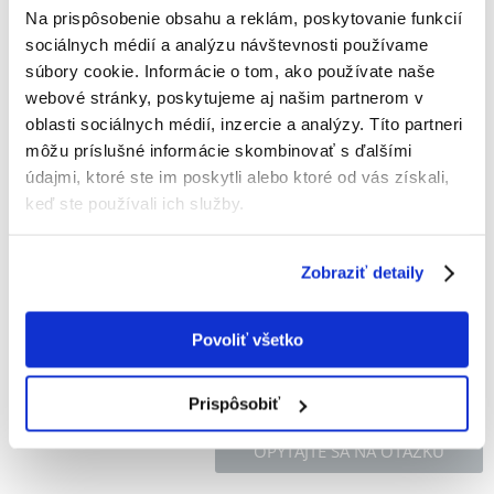
Na prispôsobenie obsahu a reklám, poskytovanie funkcií
VITAPOL Smakers pre hlodavce-slanina 2 ks
sociálnych médií a analýzu návštevnosti používame
Výrobca:
KÓD:
7869
VITAPOL
súbory cookie. Informácie o tom, ako používate naše
webové stránky, poskytujeme aj našim partnerom v
Napísať recenziu
oblasti sociálnych médií, inzercie a analýzy. Títo partneri
€
2.03
môžu príslušné informácie skombinovať s ďalšími
(22.56 € / kg)
údajmi, ktoré ste im poskytli alebo ktoré od vás získali,
ODOSIELAME DO 48HODÍN
keď ste používali ich služby.
Fotky našich zákazníkov
Pozri ďalšie fotografie
Zobraziť detaily
Popis
Povoliť všetko
Prispôsobiť
OPÝTAJTE SA NA OTÁZKU