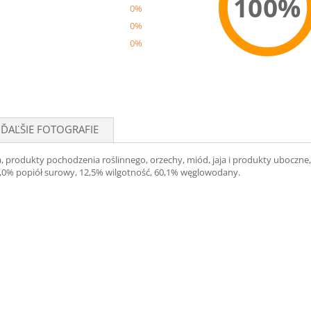
100%
0%
0%
0%
Recom
ĎAĽŠIE FOTOGRAFIE
, produkty pochodzenia roślinnego, orzechy, miód, jaja i produkty uboczne, o
 5,0% popiół surowy, 12,5% wilgotność, 60,1% węglowodany.