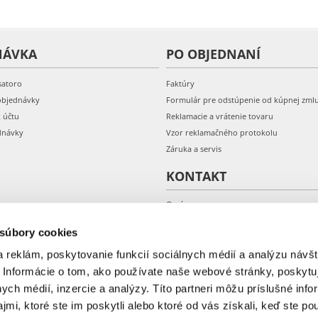
NÁVKA
PO OBJEDNANÍ
satoro
Faktúry
objednávky
Formulár pre odstúpenie od kúpnej zml
k účtu
Reklamacie a vrátenie tovaru
dnávky
Vzor reklamačného protokolu
Záruka a servis
KONTAKT
O nás
Kontakt
 súbory cookies
 reklám, poskytovanie funkcií sociálnych médií a analýzu návšt
 Informácie o tom, ako používate naše webové stránky, poskytu
nych médií, inzercie a analýzy. Títo partneri môžu príslušné info
mi, ktoré ste im poskytli alebo ktoré od vás získali, keď ste pou