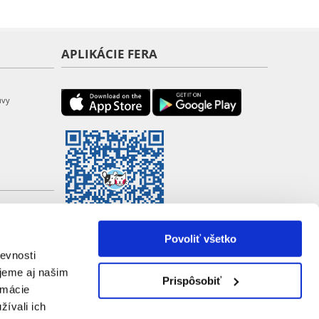
APLIKÁCIE FERA
uvy
Povoliť všetko
evnosti
jeme aj našim
Prispôsobiť
rmácie
žívali ich