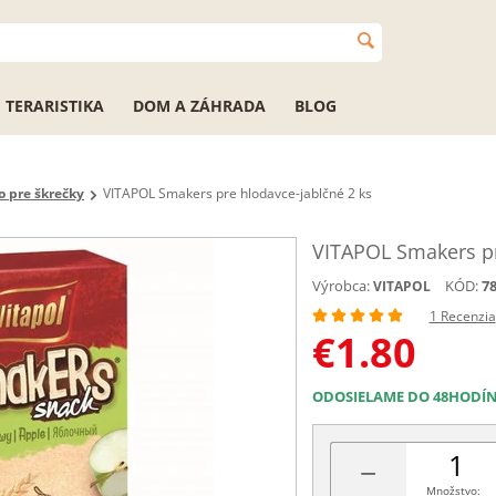
TERARISTIKA
DOM A ZÁHRADA
BLOG
 pre škrečky
VITAPOL Smakers pre hlodavce-jablčné 2 ks
VITAPOL Smakers pr
Výrobca:
KÓD:
7
VITAPOL
1 Recenzia
€
1.80
ODOSIELAME DO 48HODÍ
−
Množstvo: