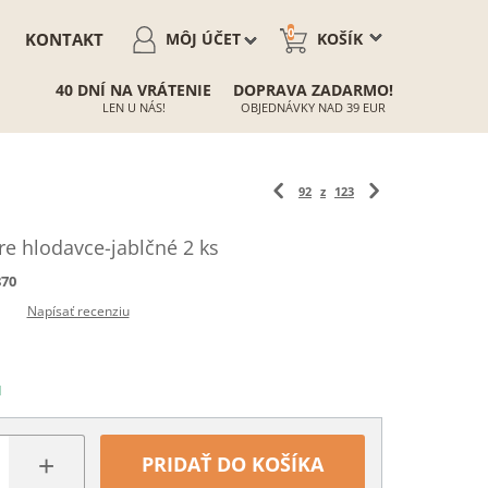
0
KONTAKT
MÔJ ÚČET
KOŠÍK
40 DNÍ NA VRÁTENIE
DOPRAVA ZADARMO!
LEN U NÁS!
OBJEDNÁVKY NAD 39 EUR
92
z
123
e hlodavce-jablčné 2 ks
870
Napísať recenziu
N
+
PRIDAŤ DO KOŠÍKA