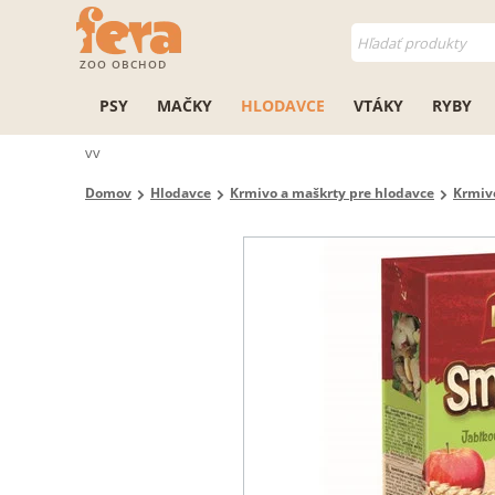
ZOO OBCHOD
PSY
MAČKY
HLODAVCE
VTÁKY
RYBY
vv
Domov
Hlodavce
Krmivo a maškrty pre hlodavce
Krmivo