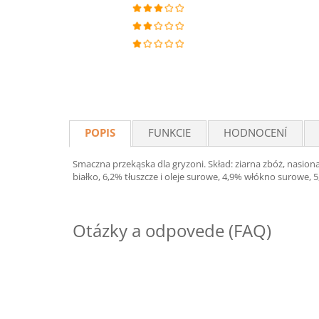
POPIS
FUNKCIE
HODNOCENÍ
Smaczna przekąska dla gryzoni. Skład: ziarna zbóż, nasiona
białko, 6,2% tłuszcze i oleje surowe, 4,9% włókno surowe,
Otázky a odpovede (FAQ)