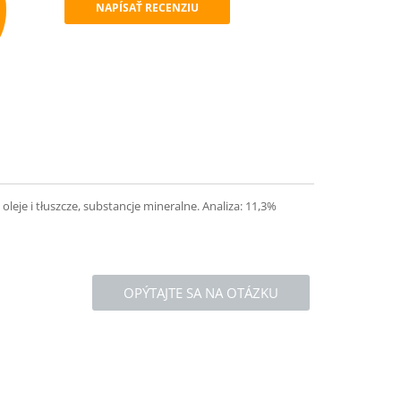
NAPÍSAŤ RECENZIU
mend
leje i tłuszcze, substancje mineralne. Analiza: 11,3%
OPÝTAJTE SA NA OTÁZKU