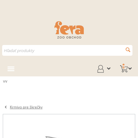
ZOO OBCHOD
0
vv
Krmivo pre škrečky