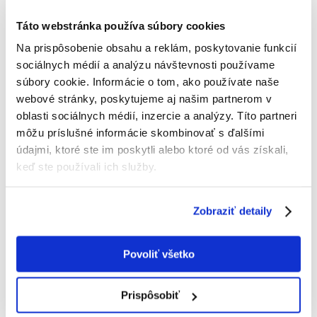
VITAPOL Smakers pre hlodavce a králikov príchuť
Táto webstránka používa súbory cookies
cvikla a mrkva 2 ks
Na prispôsobenie obsahu a reklám, poskytovanie funkcií
Výrobca:
KÓD:
7855
VITAPOL
sociálnych médií a analýzu návštevnosti používame
súbory cookie. Informácie o tom, ako používate naše
Napísať recenziu
webové stránky, poskytujeme aj našim partnerom v
€
3.89
oblasti sociálnych médií, inzercie a analýzy. Títo partneri
(25.93 € / kg)
môžu príslušné informácie skombinovať s ďalšími
ODOSIELAME DO 48HODÍN
údajmi, ktoré ste im poskytli alebo ktoré od vás získali,
keď ste používali ich služby.
Fotky našich zákazníkov
Pozri ďalšie fotografie
Zobraziť detaily
Popis
Smakers Vitaherbal cviklovo-mrkvový. Doplnkové stravy hlodavcov a
Povoliť všetko
králikov.
Obsahuje prírodné vitamíny.
Prispôsobiť