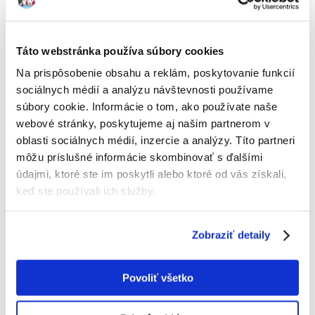
VITAPOL Pokrm pre zebričky taštička 500 g
Výrobca:
KÓD:
7717
VITAPOL
Táto webstránka používa súbory cookies
Napísať recenziu
Na prispôsobenie obsahu a reklám, poskytovanie funkcií
€
2.30
sociálnych médií a analýzu návštevnosti používame
(4.60 € / kg)
súbory cookie. Informácie o tom, ako používate naše
ODOSIELAME DO 48HODÍN
webové stránky, poskytujeme aj našim partnerom v
oblasti sociálnych médií, inzercie a analýzy. Títo partneri
Fotky našich zákazníkov
Pozri ďalšie fotografie
môžu príslušné informácie skombinovať s ďalšími
údajmi, ktoré ste im poskytli alebo ktoré od vás získali,
keď ste používali ich služby.
Popis
Pokarm dla zeberki. Zamykany hermetycznie
Zobraziť detaily
Zawartość składników analitycznych;
białko surowe 16% (ozn. met. Kjeldahla), włókno surowe 11%, oleje i
tłuszcze surowe 7%, popiół surowy 3,9%.
Povoliť všetko
Zalecenia żywieniowe;
Stosować codziennie
Skład;