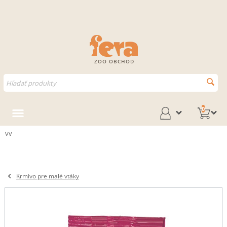
ZOO OBCHOD
0
vv
Krmivo pre malé vtáky