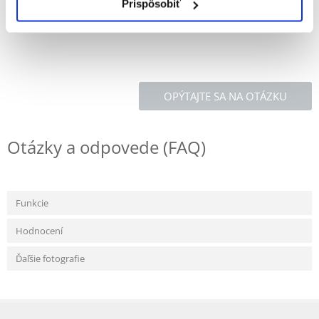
Prispôsobiť
ziarno zbóż i produkty zbożowe 55,00% mieszanka paszowa
uzupełniająca granulowana 19,00% nasiona i owoce oleiste 14,00%
OPÝTAJTE SA NA OTÁZKU
Otázky a odpovede (FAQ)
Funkcie
Hodnocení
Ďaľšie fotografie