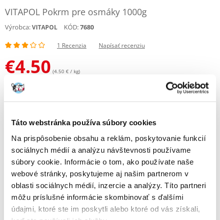
VITAPOL Pokrm pre osmáky 1000g
Výrobca:
KÓD:
7680
VITAPOL
1 Recenzia
Napísať recenziu
€
4.50
(4.50 € / kg)
ODOSIELAME DO 48HODÍN
Fotky našich zákazníkov
Pozri ďalšie fotografie
1 RECENZIA
3 z 5
Táto webstránka používa súbory cookies
Na prispôsobenie obsahu a reklám, poskytovanie funkcií
sociálnych médií a analýzu návštevnosti používame
súbory cookie. Informácie o tom, ako používate naše
webové stránky, poskytujeme aj našim partnerom v
0%
oblasti sociálnych médií, inzercie a analýzy. Títo partneri
môžu príslušné informácie skombinovať s ďalšími
údajmi, ktoré ste im poskytli alebo ktoré od vás získali,