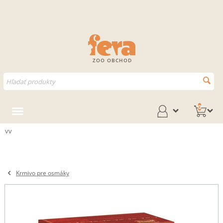
ZOO OBCHOD
0
vv
Krmivo pre osmáky