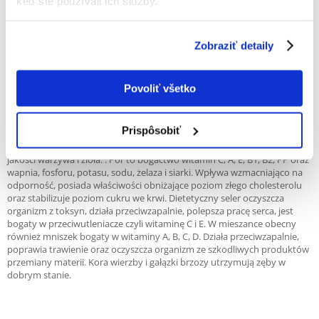
keď ste používali ich služby.
0% ZÁKAZNÍCI ODPORÚČAJÚ TENTO PRODUKT
NAPÍSAŤ RECENZIU
Zobraziť detaily
Recommend
Popis
Povoliť všetko
Mieszanka podstawowa dla koszatniczek, w której ilość zbóż została
zmniejszona na rzecz różnego rodzaju granulatów i witaminizowanych
Prispôsobiť
ekstrudatów. Ich różnorodność zapewnia dostęp do szerokiej gamy
składników pokarmowych. Mieszanka została wzbogacona o najlepszej
jakości warzywa i zioła. . Por to bogactwo witamin C, A, E, B1, B2, PP oraz
wapnia, fosforu, potasu, sodu, żelaza i siarki. Wpływa wzmacniająco na
odporność, posiada właściwości obniżające poziom złego cholesterolu
oraz stabilizuje poziom cukru we krwi. Dietetyczny seler oczyszcza
organizm z toksyn, działa przeciwzapalnie, polepsza pracę serca, jest
bogaty w przeciwutleniacze czyli witaminę C i E. W mieszance obecny
również mniszek bogaty w witaminy A, B, C, D. Działa przeciwzapalnie,
poprawia trawienie oraz oczyszcza organizm ze szkodliwych produktów
przemiany materii. Kora wierzby i gałązki brzozy utrzymują zęby w
dobrym stanie.