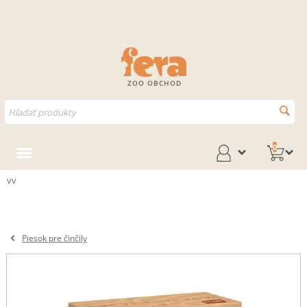
ZOO OBCHOD
0
vv
Piesok pre činčily