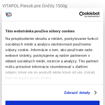
VITAPOL Piesok pre činčily 1500g
Výrobca:
KÓD:
32316
VITAPOL
2 Recenzia
Napísať recenziu
€
2.15
Táto webstránka používa súbory cookies
Na prispôsobenie obsahu a reklám, poskytovanie funkcií
ODOSIELAME DO 48HODÍN
sociálnych médií a analýzu návštevnosti používame
súbory cookie. Informácie o tom, ako používate naše
Fotky našich zákazníkov
Pozri ďalšie fotografie
webové stránky, poskytujeme aj našim partnerom v
2 RECENZIA
5 z 5
oblasti sociálnych médií, inzercie a analýzy. Títo partneri
môžu príslušné informácie skombinovať s ďalšími
údajmi, ktoré ste im poskytli alebo ktoré od vás získali,
keď ste používali ich služby.
100%
Zobraziť detaily