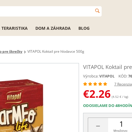
TERARISTIKA
DOM A ZÁHRADA
BLOG
 pre škrečky
VITAPOL Koktail pre hlodavce 500g
VITAPOL Koktail pr
Výrobca:
KÓD:
7
VITAPOL
7 Recenzia
€
2.26
(4.52 € / kg)
ODOSIELAME DO 48HODÍ
−
Množstvo: