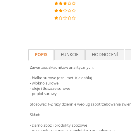
POPIS
FUNKCIE
HODNOCENÍ
Zawartość składników analitycznych:
- białko surowe (ozn. met. Kjeldahla)
- włókno surowe
- oleje i tłuszcze surowe
- popiół surowy
Stosować 1-2 razy dziennie według zapotrzebowania zwier
Skład:
- ziarno zbóż i produkty zbożowe
- mieszanka paszowa uzupełniająca granulowana