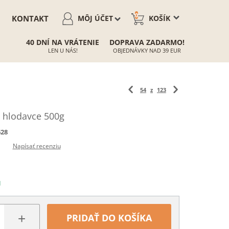
0
KONTAKT
MÔJ ÚČET
KOŠÍK
40 DNÍ NA VRÁTENIE
DOPRAVA ZADARMO!
LEN U NÁS!
OBJEDNÁVKY NAD 39 EUR
54
z
123
e hlodavce 500g
628
Napísať recenziu
N
+
PRIDAŤ DO KOŠÍKA