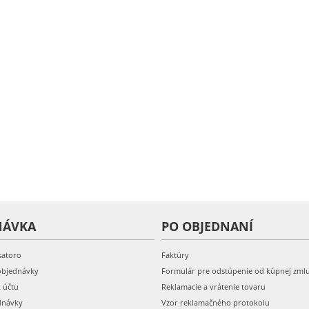
NÁVKA
PO OBJEDNANÍ
satoro
Faktúry
objednávky
Formulár pre odstúpenie od kúpnej zml
k účtu
Reklamacie a vrátenie tovaru
dnávky
Vzor reklamačného protokolu