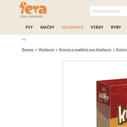
ZOO OBCHOD
PSY
MAČKY
HLODAVCE
VTÁKY
RYBY
vv
Domov
Hlodavce
Krmivo a maškrty pre hlodavce
Krmivo