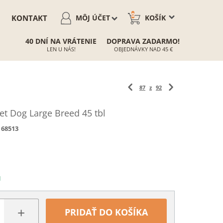
0
KONTAKT
MÔJ ÚČET
KOŠÍK
40 DNÍ NA VRÁTENIE
DOPRAVA ZADARMO!
LEN U NÁS!
OBJEDNÁVKY NAD 45 €
87
z
92
et Dog Large Breed 45 tbl
68513
N
+
PRIDAŤ DO KOŠÍKA