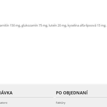
nitín 150 mg, glukozamín 75 mg, luteín 20 mg, kyselina alfa-lipoová 15 mg.
NÁVKA
PO OBJEDNANÍ
satoro
Faktúry