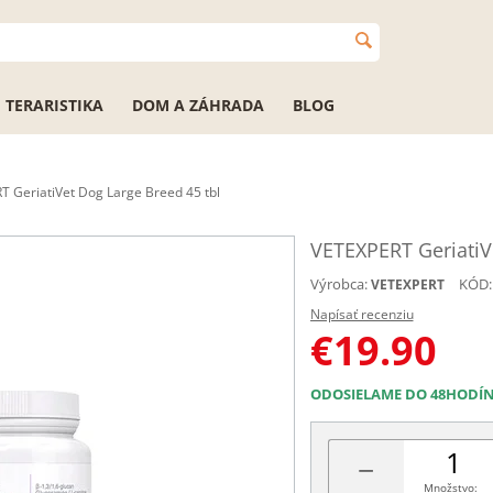
TERARISTIKA
DOM A ZÁHRADA
BLOG
 GeriatiVet Dog Large Breed 45 tbl
VETEXPERT GeriatiV
Výrobca:
KÓD:
VETEXPERT
Napísať recenziu
€
19.90
ODOSIELAME DO 48HODÍ
−
Množstvo: