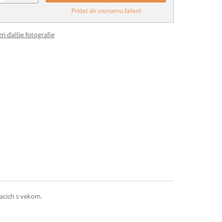
Pridať do zoznamu želaní
ri ďalšie fotografie
iacich s vekom.