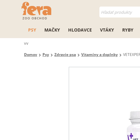
ZOO OBCHOD
PSY
MAČKY
HLODAVCE
VTÁKY
RYBY
vv
Domov
Psy
Zdravie psa
Vitamíny a doplnky
VETEXPERT