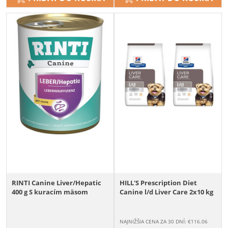
RINTI Canine Liver/Hepatic
HILL'S Prescription Diet
400 g S kuracím mäsom
Canine l/d Liver Care 2x10 kg
NAJNIŽŠIA CENA ZA 30 DNÍ: €
116.06