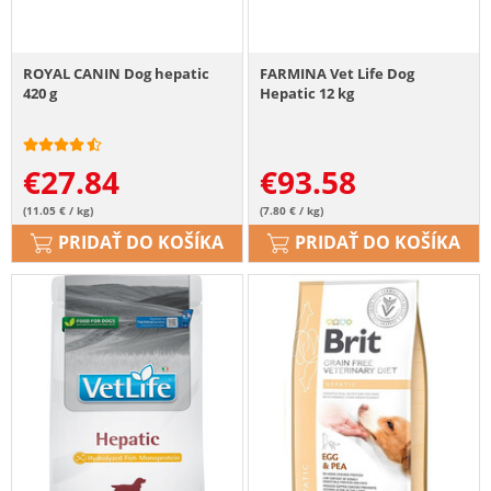
ROYAL CANIN Dog hepatic
FARMINA Vet Life Dog
420 g
Hepatic 12 kg
€
27.84
€
93.58
(11.05 € / kg)
(7.80 € / kg)
PRIDAŤ DO KOŠÍKA
PRIDAŤ DO KOŠÍKA