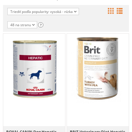
Triediť podľa popularity: vysoká - nízka
48 na stranu
?
ROYAL CANIN Dog Hepatic
BRIT Veterinary Diet Hepatic