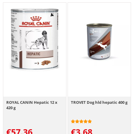
ROYAL CANIN Hepatic 12 x
TROVET Dog hld hepatic 400 g
420 g
€
57.36
€
3.68