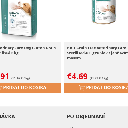
erinary Care Dog Gluten Grain
BRIT Grain Free Veterinary Care
ilised 2 kg
Sterilised 400 g tuniak s jahňací
mäsom
.91
€
4.69
(11.46 € / kg)
(11.73 € / kg)
PRIDAŤ DO KOŠÍKA
PRIDAŤ DO KOŠÍK
NÁVKA
PO OBJEDNANÍ