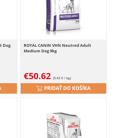
t Dog
ROYAL CANIN VHN Neutred Adult
Medium Dog 9kg
€
50.62
(5.62 € / kg)
A
PRIDAŤ DO KOŠÍKA