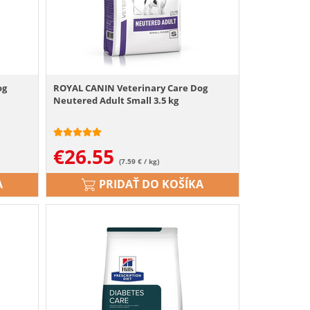
og
ROYAL CANIN Veterinary Care Dog
Neutered Adult Small 3.5 kg
€
26.55
(7.59 € / kg)
A
PRIDAŤ DO KOŠÍKA