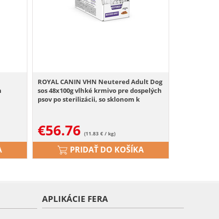
ROYAL CANIN VHN Neutered Adult Dog
m
sos 48x100g vlhké krmivo pre dospelých
psov po sterilizácii, so sklonom k
nadváhe alebo s citlivou kožou
€
56.76
(11.83 € / kg)
A
PRIDAŤ DO KOŠÍKA
APLIKÁCIE FERA