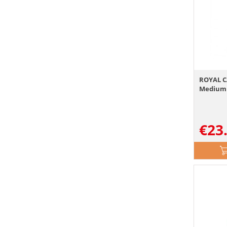
ROYAL C
Medium 
€
23