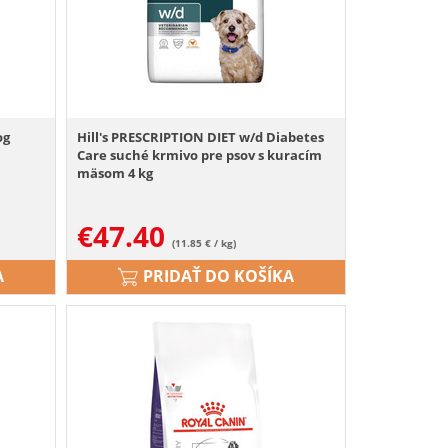
og
Hill's PRESCRIPTION DIET w/d Diabetes
Care suché krmivo pre psov s kuracím
mäsom 4 kg
€
47.40
(11.85 € / kg)
A
PRIDAŤ DO KOŠÍKA