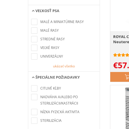
VEĽKOSŤ PSA
Nenašli sa žiadne položky
zodpovedajúce kritériám
MALÉ A MINIATÚRNE RASY
vyhľadávania
MALÉ RASY
ROYAL C
STREDNÉ RASY
Neutered
VEĽKÉ RASY
UNIVERZÁLNY
€
57
ukázať všetko
ŠPECIÁLNE POŽIADAVKY
Nenašli sa žiadne položky
zodpovedajúce kritériám
CITLIVÉ KĹBY
vyhľadávania
NADVÁHA A/ALEBO PO
STERILIZÁCII/KASTRÁCII
NÍZKA FYZICKÁ AKTIVITA
STERILIZÁCIA