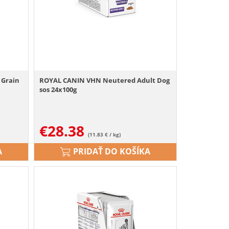
 Grain
ROYAL CANIN VHN Neutered Adult Dog
sos 24x100g
€
28.38
(11.83 € / kg)
A
PRIDAŤ DO KOŠÍKA