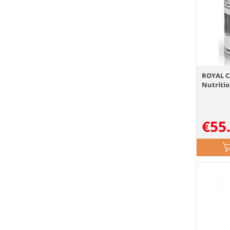
ROYAL C
Nutritio
€
55