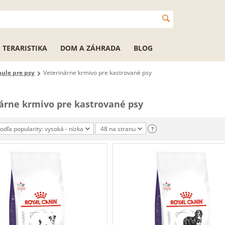
TERARISTIKA
DOM A ZÁHRADA
BLOG
nule pre psy
Veterinárne krmivo pre kastrované psy
árne krmivo pre kastrované psy
podľa popularity: vysoká - nízka
48 na stranu
?