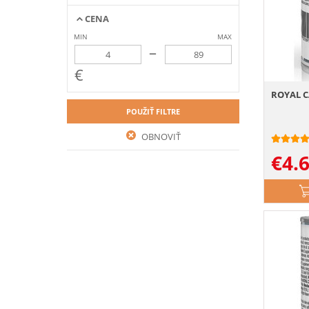
CENA
MIN
MAX
–
€
ROYAL C
POUŽIŤ FILTRE
OBNOVIŤ
€
4.