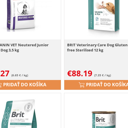
ANIN VET Neutered Junior
BRIT Veterinary Care Dog Gluten
Dog 3,5 kg
free Sterilised 12 kg
.27
€
88.19
(6.65 € / kg)
(7.35 € / kg)
PRIDAŤ DO KOŠÍKA
PRIDAŤ DO KOŠÍK