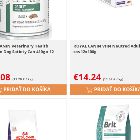
ANIN Veterinary Health
ROYAL CANIN VHN Neutred Adul
n Dog Satiety Can 410g x 12
sos 12x100g
.08
€
14.24
(11.20 € / kg)
(11.87 € / kg)
PRIDAŤ DO KOŠÍKA
PRIDAŤ DO KOŠÍK