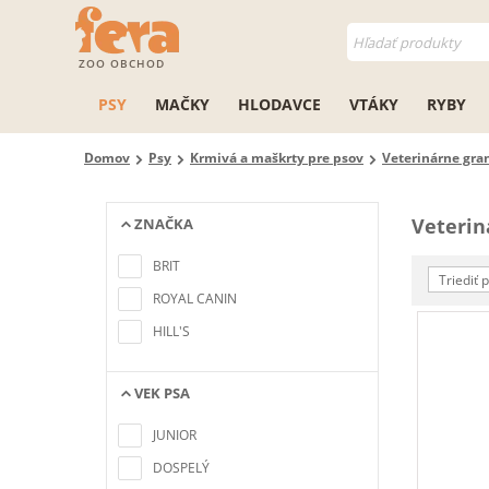
ZOO OBCHOD
PSY
MAČKY
HLODAVCE
VTÁKY
RYBY
Domov
Psy
Krmivá a maškrty pre psov
Veterinárne gra
Veterin
ZNAČKA
Nenašli sa žiadne položky
zodpovedajúce kritériám
BRIT
vyhľadávania
Triediť 
ROYAL CANIN
HILL'S
VEK PSA
Nenašli sa žiadne položky
zodpovedajúce kritériám
JUNIOR
vyhľadávania
DOSPELÝ