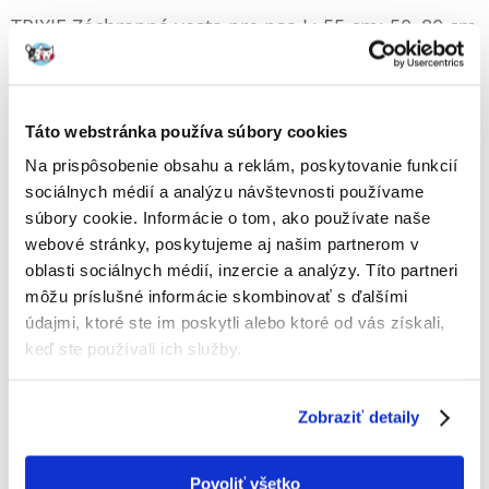
TRIXIE Záchranná vesta pre psa L: 55 cm: 50–80 cm
Výrobca:
KÓD:
59316
TRIXIE
Napísať recenziu
€
Táto webstránka používa súbory cookies
39.50
Na prispôsobenie obsahu a reklám, poskytovanie funkcií
ODOSIELAME DO 48HODÍN
sociálnych médií a analýzu návštevnosti používame
súbory cookie. Informácie o tom, ako používate naše
Fotky našich zákazníkov
Pozri ďalšie fotografie
webové stránky, poskytujeme aj našim partnerom v
oblasti sociálnych médií, inzercie a analýzy. Títo partneri
môžu príslušné informácie skombinovať s ďalšími
Popis
údajmi, ktoré ste im poskytli alebo ktoré od vás získali,
keď ste používali ich služby.
Záchranná vesta pre psov. Zvyšuje bezpečnosť pri hraní vo vode a na
člne. Vďaka suchým zipsom a nylonovým popruhom sa dá presne a
bezpečne pripevniť. Má záchrannú rukoväť s dvoma krúžkami D. Svetlé
Zobraziť detaily
farby a reflexné pruhy pomáhajú lokalizovať vášho psa rýchlo. Je
pohodlný vďaka svojmu anatomickému tvaru
Poznámka: Psy používajú chvost na riadenie vo vode, takže vesta
Povoliť všetko