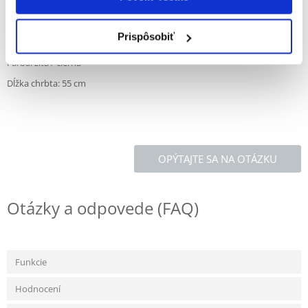
nesmie zakrývať spodnú časť chvosta.
Obvod žalúdka: 50 - 80 cm
Prispôsobiť
Do: 36 kg
Farba: žltá / čierna
Dĺžka chrbta: 55 cm
OPÝTAJTE SA NA OTÁZKU
Otázky a odpovede (FAQ)
Funkcie
Hodnocení