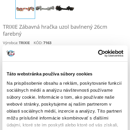
TRIXIE Zábavná hračka uzol bavlnený 26cm
farebný
Výrobca:
KÓD:
7163
TRIXIE
1 Recenzia
Napísať recenziu
€
1.38
Táto webstránka používa súbory cookies
ODOSIELAME DO 48HODÍN
Na prispôsobenie obsahu a reklám, poskytovanie funkcií
Fotky našich zákazníkov
sociálnych médií a analýzu návštevnosti používame
súbory cookie. Informácie o tom, ako používate naše
webové stránky, poskytujeme aj našim partnerom v
oblasti sociálnych médií, inzercie a analýzy. Títo partneri
Prehliadať dodatočné fotografie : 1
môžu príslušné informácie skombinovať s ďalšími
1 RECENZIA
5 z 5
údajmi, ktoré ste im poskytli alebo ktoré od vás získali,