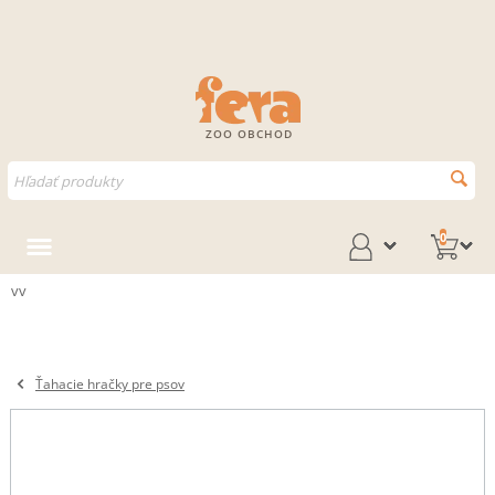
ZOO OBCHOD
0
vv
Ťahacie hračky pre psov