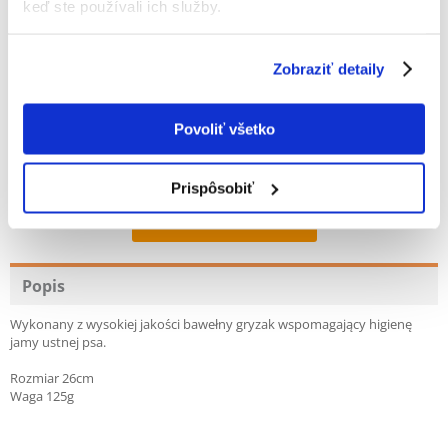
keď ste používali ich služby.
Zobraziť detaily
100%
Povoliť všetko
Prispôsobiť
100% ZÁKAZNÍCI ODPORÚČAJÚ TENTO PRODUKT
NAPÍSAŤ RECENZIU
Recommend
Popis
Wykonany z wysokiej jakości bawełny gryzak wspomagający higienę
jamy ustnej psa.
Rozmiar 26cm
Waga 125g