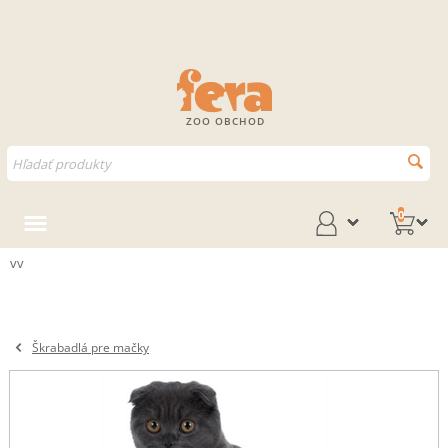
ZOO OBCHOD
0
vv
Škrabadlá pre mačky