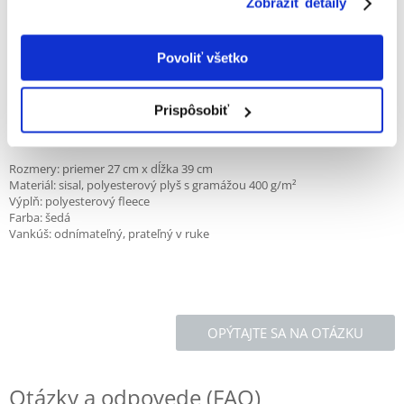
Zobraziť detaily
Unikátny tvar – Ergonomický tvar rolády dáva vašej mačke pocit
bezpečia a pohodlia pri spaní a zároveň povzbudzuje k hre a škrabaniu.
Povoliť všetko
Vysoko kvalitné materiály – odolný sisal zaisťuje zdravé pazúry, zatiaľ čo
mäkký a útulný plyš zabalí vášho maznáčika ako obľúbená deka.
Prispôsobiť
Odnímateľný vankúš - vybavený mäkkou polyesterovou výplňou, ľahko
sa perie v ruke a udržuje v čistote.
Rozmery: priemer 27 cm x dĺžka 39 cm
Materiál: sisal, polyesterový plyš s gramážou 400 g/m²
Výplň: polyesterový fleece
Farba: šedá
Vankúš: odnímateľný, prateľný v ruke
OPÝTAJTE SA NA OTÁZKU
Otázky a odpovede (FAQ)