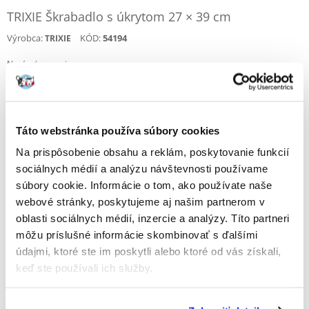
TRIXIE Škrabadlo s úkrytom 27 × 39 cm
Výrobca:
KÓD:
54194
TRIXIE
Napísať recenziu
€
30.98
ODOSIELAME DO 48HODÍN
Táto webstránka používa súbory cookies
Fotky našich zákazníkov
Pozri ďalšie fotografie
Na prispôsobenie obsahu a reklám, poskytovanie funkcií
sociálnych médií a analýzu návštevnosti používame
súbory cookie. Informácie o tom, ako používate naše
Popis
webové stránky, poskytujeme aj našim partnerom v
oblasti sociálnych médií, inzercie a analýzy. Títo partneri
Škrabadlo pre mačky – sisal a plyšový rolák s vankúšom
môžu príslušné informácie skombinovať s ďalšími
údajmi, ktoré ste im poskytli alebo ktoré od vás získali,
Toto kompaktné škrabadlo v tvare rolády je perfektným riešením pre
majiteľov, ktorí chcú uspokojiť potreby svojej mačky bez toho, aby
keď ste používali ich služby.
museli zľavovať z dizajnu interiéru. Vyrobené z vysoko kvalitného sisalu
a mäkkého plyšu s gramážou 400 g/m², poskytuje miesto na brúsenie
pazúrikov aj útulné miesto na odpočinok.