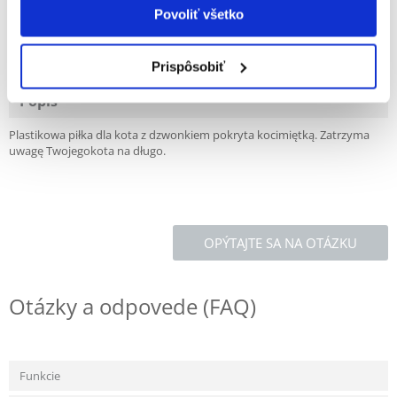
Povoliť všetko
100% ZÁKAZNÍCI ODPORÚČAJÚ TENTO PRODUKT
NAPÍSAŤ RECENZIU
Recommend
Prispôsobiť
Popis
Plastikowa piłka dla kota z dzwonkiem pokryta kocimiętką. Zatrzyma
uwagę Twojegokota na długo.
OPÝTAJTE SA NA OTÁZKU
Otázky a odpovede (FAQ)
Funkcie