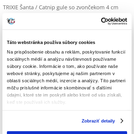
TRIXIE Šanta / Catnip gule so zvončekom 4 cm
Výrobca:
KÓD:
7028
TRIXIE
1 Recenzia
Napísať recenziu
€
1.80
Táto webstránka používa súbory cookies
Na prispôsobenie obsahu a reklám, poskytovanie funkcií
ODOSIELAME DO 48HODÍN
sociálnych médií a analýzu návštevnosti používame
Fotky našich zákazníkov
Pozri ďalšie fotografie
súbory cookie. Informácie o tom, ako používate naše
webové stránky, poskytujeme aj našim partnerom v
1 RECENZIA
5 z 5
oblasti sociálnych médií, inzercie a analýzy. Títo partneri
môžu príslušné informácie skombinovať s ďalšími
údajmi, ktoré ste im poskytli alebo ktoré od vás získali,
keď ste používali ich služby.
100%
Zobraziť detaily