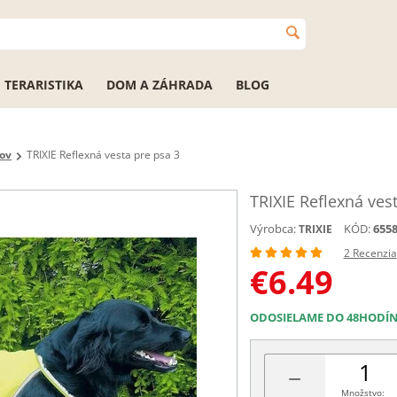
TERARISTIKA
DOM A ZÁHRADA
BLOG
sov
TRIXIE Reflexná vesta pre psa 3
TRIXIE Reflexná ves
Výrobca:
KÓD:
655
TRIXIE
2 Recenzia
€
6.49
ODOSIELAME DO 48HODÍ
−
Množstvo: