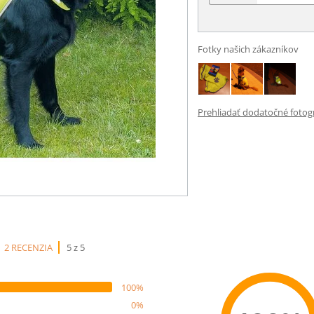
Fotky našich zákazníkov
Prehliadať dodatočné fotogra
2 RECENZIA
5 z 5
100%
0%