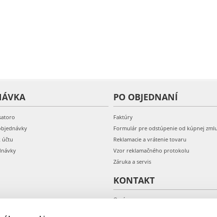
NÁVKA
PO OBJEDNANÍ
satoro
Faktúry
objednávky
Formulár pre odstúpenie od kúpnej zml
k účtu
Reklamacie a vrátenie tovaru
dnávky
Vzor reklamačného protokolu
Záruka a servis
KONTAKT
O nás
Kontakt