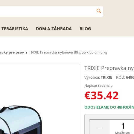
TERARISTIKA
DOM A ZÁHRADA
BLOG
avky pre psov
TRIXIE Prepravka nylonová 80 x 55 x 65 cm 8 kg
TRIXIE Prepravka ny
Výrobca:
KÓD:
649
TRIXIE
Napísať recenziu
€
35.42
ODOSIELAME DO 48HODÍ
−
Množstvo: