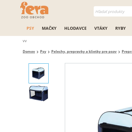
ZOO OBCHOD
PSY
MAČKY
HLODAVCE
VTÁKY
RYBY
vv
Domov
Psy
Pelechy, prepravky a klietky pre psov
Prepr