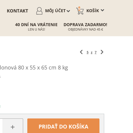
0
KONTAKT
MÔJ ÚČET
KOŠÍK
40 DNÍ NA VRÁTENIE
DOPRAVA ZADARMO!
LEN U NÁS!
OBJEDNÁVKY NAD 45 €
5
z
7
lonová 80 x 55 x 65 cm 8 kg
6
N
+
PRIDAŤ DO KOŠÍKA