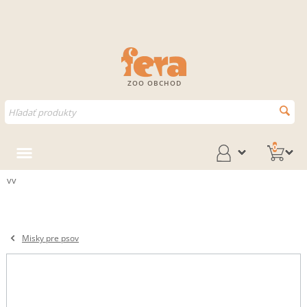
ZOO OBCHOD
0
vv
Misky pre psov