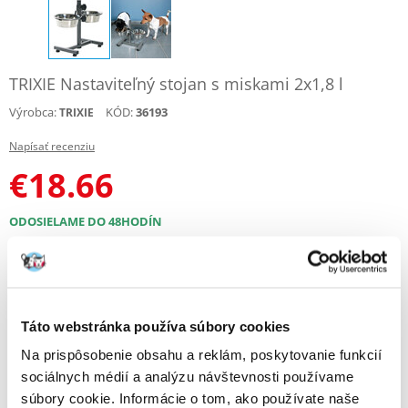
TRIXIE Nastaviteľný stojan s miskami 2x1,8 l
Výrobca:
KÓD:
36193
TRIXIE
Napísať recenziu
€
18.66
ODOSIELAME DO 48HODÍN
Fotky našich zákazníkov
Pozri ďalšie fotografie
Popis
Táto webstránka používa súbory cookies
Na prispôsobenie obsahu a reklám, poskytovanie funkcií
Pohodlné kŕmenie pre psov všetkých veľkostí – ergonómia a
sociálnych médií a analýzu návštevnosti používame
každodenná hygiena
súbory cookie. Informácie o tom, ako používate naše