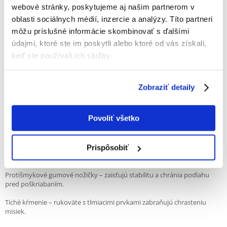
Táto sada dvoch misiek z nerezovej ocele na robustnom, výškovo
webové stránky, poskytujeme aj našim partnerom v
nastaviteľnom kovovom stojane je perfektným riešením pre stredné a
oblasti sociálnych médií, inzercie a analýzy. Títo partneri
veľké psy. Nastavenie umožňuje prispôsobiť výšku kŕmenia výške vášho
maznáčika, čím sa znižuje záťaž kĺbov a chrbtice a podporuje sa zdravé
môžu príslušné informácie skombinovať s ďalšími
trávenie. Je to tiež skvelá voľba pre starších alebo slabých psov, ktorí sa
údajmi, ktoré ste im poskytli alebo ktoré od vás získali,
ťažko ohýbajú.
keď ste používali ich služby.
Objem misky: 2 × 1800 ml
Priemer misky: cca 20 cm
Výška stojana: nastaviteľná – až 40 cm
Zobraziť detaily
Materiál misky: nerezová oceľ
Materiál stojana: práškovo lakovaný kov
Misky je možné umývať v umývačke: áno
Povoliť všetko
Kľúčové vlastnosti:
Nastaviteľná výška – prispôsobte výšku misky veľkosti vášho psa –
Prispôsobiť
ideálna pre šteňatá až seniorov.
Protišmykové gumové nožičky – zaisťujú stabilitu a chránia podlahu
pred poškriabaním.
Tiché kŕmenie – rukoväte s tlmiacimi prvkami zabraňujú chrasteniu
misiek.