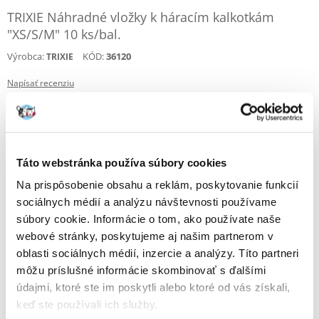
TRIXIE Náhradné vložky k háracím kalkotkám
"XS/S/M" 10 ks/bal.
Výrobca:
KÓD:
36120
TRIXIE
Napísať recenziu
€
1.00
ODOSIELAME DO 48HODÍN
Táto webstránka používa súbory cookies
Fotky našich zákazníkov
Pozri ďalšie fotografie
Na prispôsobenie obsahu a reklám, poskytovanie funkcií
sociálnych médií a analýzu návštevnosti používame
Popis
súbory cookie. Informácie o tom, ako používate naše
webové stránky, poskytujeme aj našim partnerom v
Mimoriadne praktické a pohodlné používanie nohavičkových
oblasti sociálnych médií, inzercie a analýzy. Títo partneri
vložiek.
môžu príslušné informácie skombinovať s ďalšími
údajmi, ktoré ste im poskytli alebo ktoré od vás získali,
Vložky TRIXIE sú praktickým doplnkom ochranných nohavičiek pre psov
a zaisťujú maximálne pohodlie a hygienu počas obdobia hárania,
keď ste používali ich služby.
rekonvalescencie alebo močovej inkontinencie. Sú vyrobené zo savej