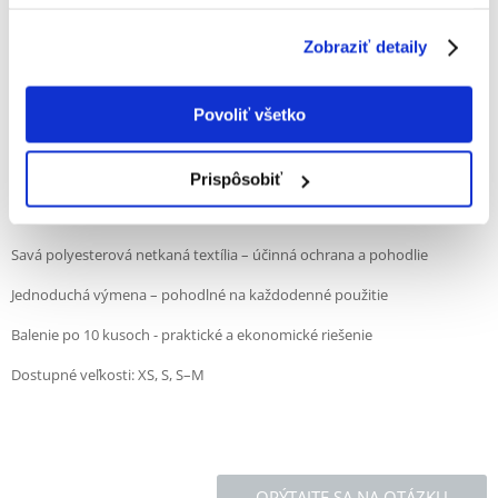
polyesterovej netkanej textílie a účinne chránia pred pretečením a
znečistením.
Zobraziť detaily
Vďaka univerzálnemu strihu pasujú tieto vložky na všetky ochranné
nohavičky TRIXIE a ich výmena je rýchla a jednoduchá. Kompaktné
balenie obsahuje 10 kusov, čo umožňuje dlhšie používanie bez nutnosti
Povoliť všetko
častého dopĺňania zásob.
Výhody produktu:
Prispôsobiť
Univerzálne - pasujú na všetky ochranné nohavičky TRIXIE
Savá polyesterová netkaná textília – účinná ochrana a pohodlie
Jednoduchá výmena – pohodlné na každodenné použitie
Balenie po 10 kusoch - praktické a ekonomické riešenie
Dostupné veľkosti: XS, S, S–M
OPÝTAJTE SA NA OTÁZKU