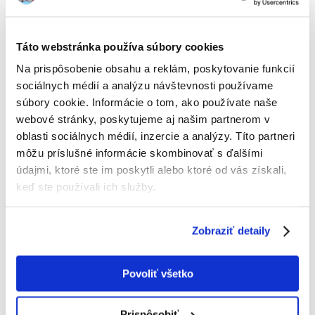
TRIXIE Mriežka na ochranu okna, bočný panel, 62 ×
16/7 cm
Táto webstránka používa súbory cookies
Výrobca:
KÓD:
53292
TRIXIE
Na prispôsobenie obsahu a reklám, poskytovanie funkcií
Napísať recenziu
sociálnych médií a analýzu návštevnosti používame
€
6.99
súbory cookie. Informácie o tom, ako používate naše
webové stránky, poskytujeme aj našim partnerom v
oblasti sociálnych médií, inzercie a analýzy. Títo partneri
ODOSIELAME DO 48HODÍN
môžu príslušné informácie skombinovať s ďalšími
Fotky našich zákazníkov
Pozri ďalšie fotografie
údajmi, ktoré ste im poskytli alebo ktoré od vás získali,
keď ste používali ich služby.
Popis
Zobraziť detaily
Ochranná mreža do okna. Môže naskrutkovať, alebo nalepiť.
Jednoduchá na inštaláciu. Zaisťuje bočnej strany okien.
Povoliť všetko
Rozmery: 62 × 16/7 cm
Farba: Biela
Prispôsobiť