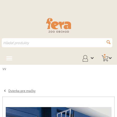
ZOO OBCHOD
0
vv
Dvierka pre mačky