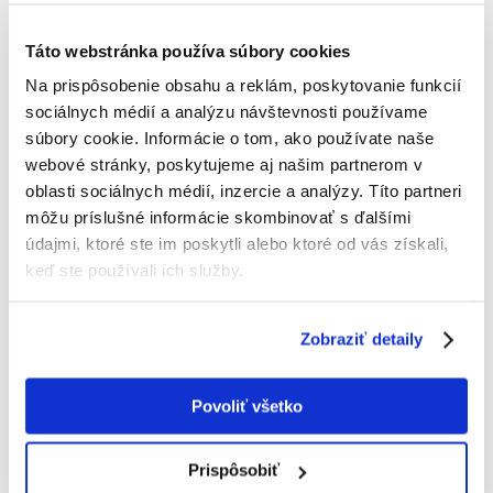
Táto webstránka používa súbory cookies
Na prispôsobenie obsahu a reklám, poskytovanie funkcií
TRIXIE Miska kovová s pevným úchytom 600ml
sociálnych médií a analýzu návštevnosti používame
Výrobca:
KÓD:
4888
TRIXIE
súbory cookie. Informácie o tom, ako používate naše
webové stránky, poskytujeme aj našim partnerom v
Napísať recenziu
oblasti sociálnych médií, inzercie a analýzy. Títo partneri
€
4.08
môžu príslušné informácie skombinovať s ďalšími
údajmi, ktoré ste im poskytli alebo ktoré od vás získali,
ODOSIELAME DO 48HODÍN
keď ste používali ich služby.
Fotky našich zákazníkov
Pozri ďalšie fotografie
Zobraziť detaily
Popis
Povoliť všetko
Misa je vyrobená z nehrdzavejúcej ocele a je vybavená praktickým
chrómovým závesom, ktorý umožňuje pripevnenie misy na stenu alebo
klietku. Objem: 600 ml, priemer 12 cm
Prispôsobiť