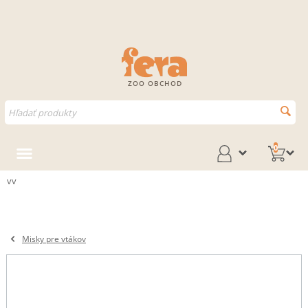
ZOO OBCHOD
0
vv
Misky pre vtákov