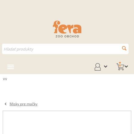
ZOO OBCHOD
0
vv
Misky pre mačky