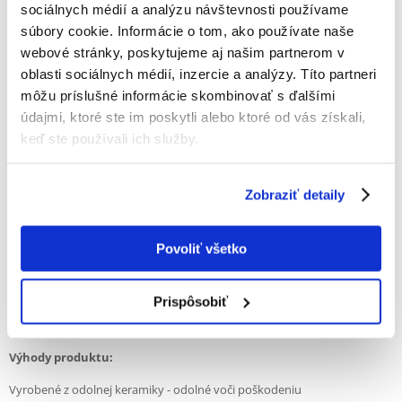
sociálnych médií a analýzu návštevnosti používame
súbory cookie. Informácie o tom, ako používate naše
50% ZÁKAZNÍCI ODPORÚČAJÚ TENTO PRODUKT
webové stránky, poskytujeme aj našim partnerom v
NAPÍSAŤ RECENZIU
oblasti sociálnych médií, inzercie a analýzy. Títo partneri
Recommend
môžu príslušné informácie skombinovať s ďalšími
údajmi, ktoré ste im poskytli alebo ktoré od vás získali,
Popis
keď ste používali ich služby.
Keramická miska Trixie Mimi
Zobraziť detaily
Táto esteticky príjemná a funkčná keramická miska zo série Mimi je
perfektnou voľbou pre každú mačku. Jej očarujúce design s motívom
mačacej tváre a robustnej konštrukcie robia z jedla potešenie ako pre
maznáčika, tak pre majiteľov. Vyrobená z odolnej keramiky, je ideálna na
Povoliť všetko
servírovanie suchého i mokrého krmiva a tiež vody.
Vďaka svojej hmotnosti sa miska pri jedle nešmýka, čím sa zabráni
Prispôsobiť
neporiadku. Hladký keramický povrch uľahčuje čistenie a umožňuje, aby
miska zostala dokonale hygienická.
Výhody produktu:
Vyrobené z odolnej keramiky - odolné voči poškodeniu