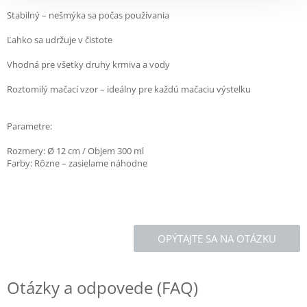
Stabilný – nešmýka sa počas používania
Ľahko sa udržuje v čistote
Vhodná pre všetky druhy krmiva a vody
Roztomilý mačací vzor – ideálny pre každú mačaciu výstelku
Parametre:
Rozmery: Ø 12 cm / Objem 300 ml
Farby: Rôzne – zasielame náhodne
OPÝTAJTE SA NA OTÁZKU
Otázky a odpovede (FAQ)