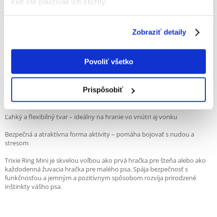
keď ste používali ich služby.
Vlastnosti produktu:
Vyrobené z latexu – bezpečného materiálu, ktorý pri požití netvrdne a
Zobraziť detaily
vylučuje sa z tela
Priemer 8 cm – ideálna veľkosť pre malé psy a šteňatá
Povoliť všetko
Mäkké výstupky – podporujú ústnu hygienu masážou ďasien a úľavou
od bolesti pri výmene zubov
Prispôsobiť
Jemná štruktúra – vhodná pre citlivé ústa
Ľahký a flexibilný tvar – ideálny na hranie vo vnútri aj vonku
Bezpečná a atraktívna forma aktivity – pomáha bojovať s nudou a
stresom
Trixie Ring Mini je skvelou voľbou ako prvá hračka pre šteňa alebo ako
každodenná žuvacia hračka pre malého psa. Spája bezpečnosť s
funkčnosťou a jemným a pozitívnym spôsobom rozvíja prirodzené
inštinkty vášho psa.