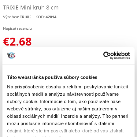
TRIXIE Mini kruh 8 cm
Výrobca:
KÓD:
42014
TRIXIE
Napísať recenziu
€
2.68
ODOSIELAME DO 48HODÍN
Fotky našich zákazníkov
Pozri ďalšie fotografie
Táto webstránka používa súbory cookies
Popis
Na prispôsobenie obsahu a reklám, poskytovanie funkcií
sociálnych médií a analýzu návštevnosti používame
Bezpečná zábava pre vášho psíka
súbory cookie. Informácie o tom, ako používate naše
webové stránky, poskytujeme aj našim partnerom v
Trixie Ring Mini je praktická a bezpečná hračka v tvare krúžku vyrobená
oblasti sociálnych médií, inzercie a analýzy. Títo partneri
z pružného latexu, ktorá je obzvlášť odporúčaná pre šteňatá a psy s
citlivým zhryzom. Mäkká štruktúra a malá veľkosť zaisťujú, že hračka
môžu príslušné informácie skombinovať s ďalšími
perfektne padne do papule malého psa a špeciálne výstupky, ktoré
údajmi, ktoré ste im poskytli alebo ktoré od vás získali,
masírujú ďasná, poskytujú úľavu pri prerezávaní zúbkov.