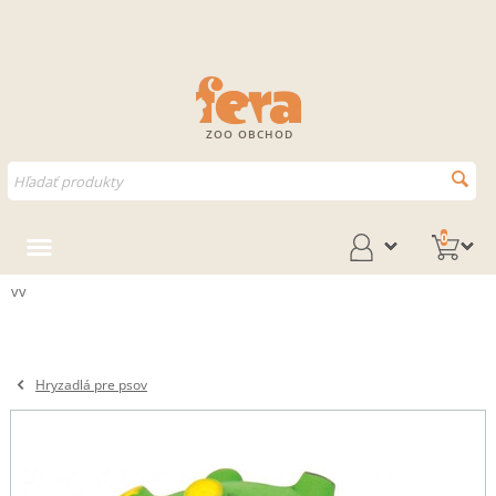
ZOO OBCHOD
0
vv
Hryzadlá pre psov