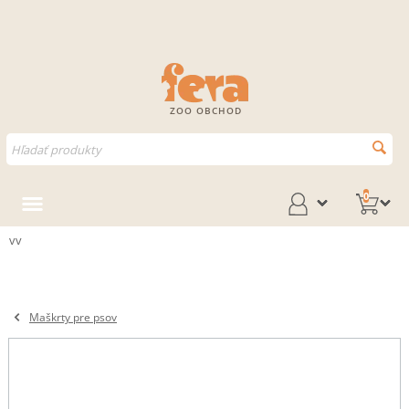
ZOO OBCHOD
0
vv
Maškrty pre psov