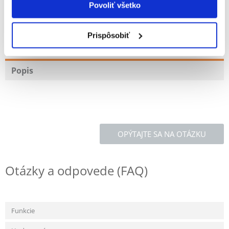
Povoliť všetko
100% ZÁKAZNÍCI ODPORÚČAJÚ TENTO PRODUKT
Prispôsobiť
NAPÍSAŤ RECENZIU
Recommend
Popis
OPÝTAJTE SA NA OTÁZKU
Otázky a odpovede (FAQ)
Funkcie