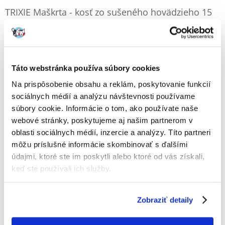
TRIXIE Maškrta - kosť zo sušeného hovädzieho 15
cm 90 g
Výrobca:
KÓD:
11108
TRIXIE
2 Recenzia
Napísať recenziu
Táto webstránka používa súbory cookies
€
2.08
Na prispôsobenie obsahu a reklám, poskytovanie funkcií
(23.11 € / kg)
sociálnych médií a analýzu návštevnosti používame
ODOSIELAME DO 48HODÍN
súbory cookie. Informácie o tom, ako používate naše
Fotky našich zákazníkov
Pozri ďalšie fotografie
webové stránky, poskytujeme aj našim partnerom v
oblasti sociálnych médií, inzercie a analýzy. Títo partneri
2 RECENZIA
5 z 5
môžu príslušné informácie skombinovať s ďalšími
údajmi, ktoré ste im poskytli alebo ktoré od vás získali,
keď ste používali ich služby.
100%
Zobraziť detaily