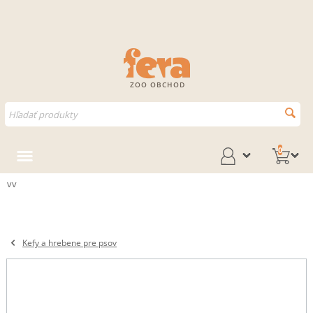
ZOO OBCHOD
0
vv
Kefy a hrebene pre psov