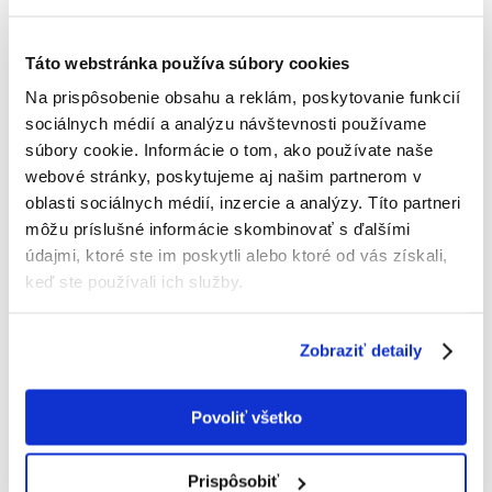
TRIXIE Mäkká kefa pre psa alebo mačku 19 cm
Výrobca:
KÓD:
72291
TRIXIE
Táto webstránka používa súbory cookies
Na prispôsobenie obsahu a reklám, poskytovanie funkcií
Napísať recenziu
sociálnych médií a analýzu návštevnosti používame
€
2.60
súbory cookie. Informácie o tom, ako používate naše
webové stránky, poskytujeme aj našim partnerom v
ODOSIELAME DO 48HODÍN
oblasti sociálnych médií, inzercie a analýzy. Títo partneri
môžu príslušné informácie skombinovať s ďalšími
Fotky našich zákazníkov
Pozri ďalšie fotografie
údajmi, ktoré ste im poskytli alebo ktoré od vás získali,
keď ste používali ich služby.
Popis
Zobraziť detaily
Mäkká kefa.
na jemné česanie srsti
zuby kefy z mäkkého plastu
Povoliť všetko
plastová
Typ srsti: 2/4
Prispôsobiť
Rozmery: 19 cm