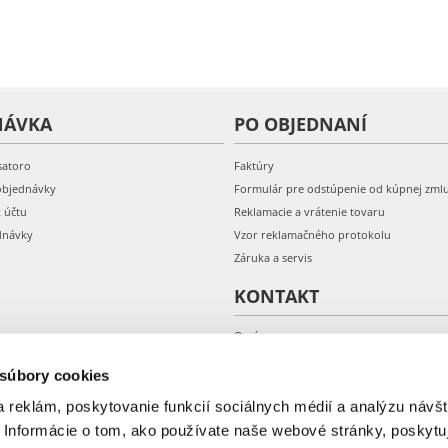
NÁVKA
PO OBJEDNANÍ
satoro
Faktúry
objednávky
Formulár pre odstúpenie od kúpnej zml
k účtu
Reklamacie a vrátenie tovaru
dnávky
Vzor reklamačného protokolu
Záruka a servis
KONTAKT
O nás
Kontakt
 súbory cookies
 reklám, poskytovanie funkcií sociálnych médií a analýzu návšt
 Informácie o tom, ako používate naše webové stránky, poskytu