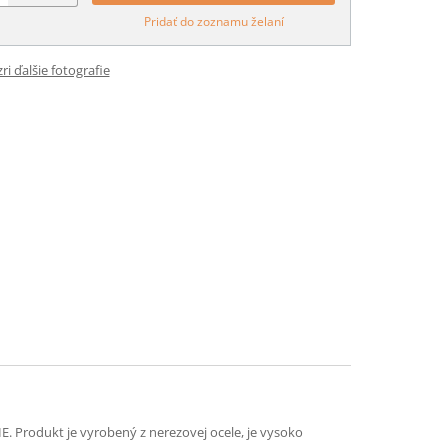
Pridať do zoznamu želaní
ri ďalšie fotografie
E. Produkt je vyrobený z nerezovej ocele, je vysoko