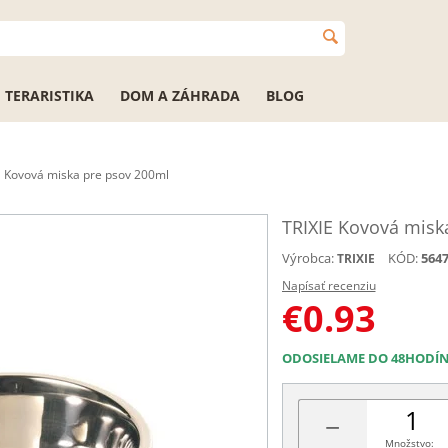
TERARISTIKA
DOM A ZÁHRADA
BLOG
E Kovová miska pre psov 200ml
TRIXIE Kovová misk
Výrobca:
KÓD:
564
TRIXIE
Napísať recenziu
€
0.93
ODOSIELAME DO 48HODÍ
−
Množstvo: