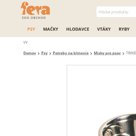
ZOO OBCHOD
PSY
MAČKY
HLODAVCE
VTÁKY
RYBY
vv
Domov
Psy
Potreby na kŕmenie
Misky pre psov
TRIXI