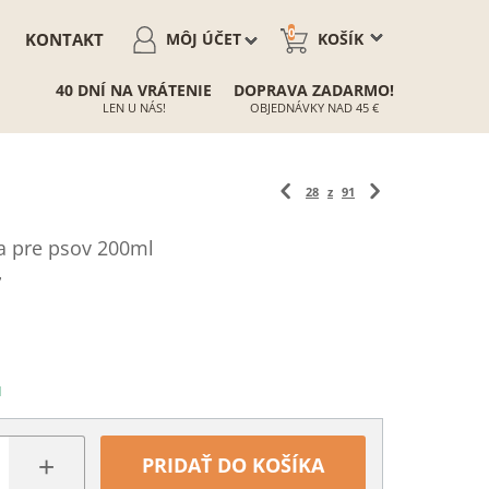
0
KONTAKT
MÔJ ÚČET
KOŠÍK
40 DNÍ NA VRÁTENIE
DOPRAVA ZADARMO!
LEN U NÁS!
OBJEDNÁVKY NAD 45 €
28
z
91
a pre psov 200ml
7
N
+
PRIDAŤ DO KOŠÍKA