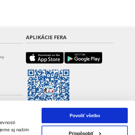
APLIKÁCIE FERA
uvy
Povoliť všetko
evnosti
jeme aj našim
Prispôsobiť