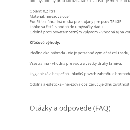
odolný, odolný proti korózii a ľahko sa čistí - je možné h
Objem: 0,2 litra
Materiál: nerezová oceľ
Použitie: náhradná miska pre stojany pre psov TRIXIE
Ľahko sa čistí - vhodná do umývačky riadu
Odolná proti poveternostným vplyvom – vhodná aj na von
Kľúčové výhody:
Ideálna ako náhrada - nie je potrebné vymieňať celú sadu, 
Všestranná - vhodná pre vodu a všetky druhy krmiva.
Hygienická a bezpečná - hladký povrch zabraňuje hromaden
Odolná a estetická - nerezová oceľ zaručuje dlhú životnosť
Otázky a odpovede (FAQ)