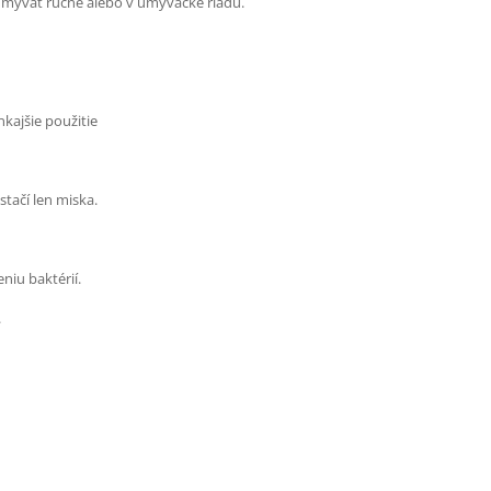
o umývať ručne alebo v umývačke riadu.
kajšie použitie
stačí len miska.
iu baktérií.
.