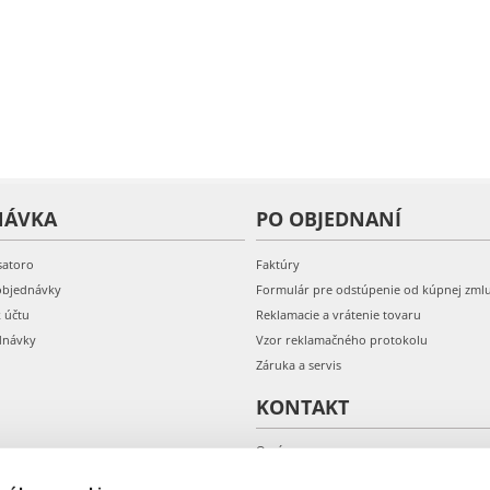
NÁVKA
PO OBJEDNANÍ
satoro
Faktúry
objednávky
Formulár pre odstúpenie od kúpnej zml
k účtu
Reklamacie a vrátenie tovaru
dnávky
Vzor reklamačného protokolu
Záruka a servis
KONTAKT
O nás
Kontakt