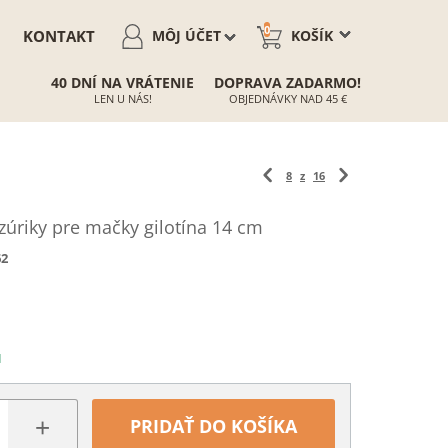
0
KONTAKT
MÔJ ÚČET
KOŠÍK
40 DNÍ NA VRÁTENIE
DOPRAVA ZADARMO!
LEN U NÁS!
OBJEDNÁVKY NAD 45 €
8
z
16
azúriky pre mačky gilotína 14 cm
62
N
+
PRIDAŤ DO KOŠÍKA