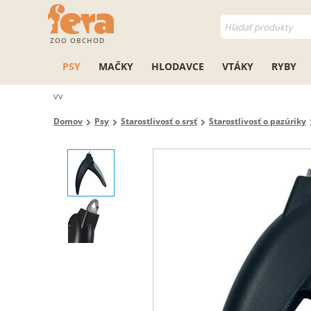
ZOO OBCHOD
PSY
MAČKY
HLODAVCE
VTÁKY
RYBY
vv
Domov
Psy
Starostlivosť o srsť
Starostlivosť o pazúriky