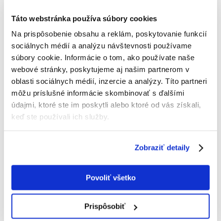
TRIXIE Kefa obojstranná 5x12 cm
Táto webstránka používa súbory cookies
Výrobca:
KÓD:
72295
TRIXIE
Na prispôsobenie obsahu a reklám, poskytovanie funkcií
sociálnych médií a analýzu návštevnosti používame
Napísať recenziu
súbory cookie. Informácie o tom, ako používate naše
€
5.54
webové stránky, poskytujeme aj našim partnerom v
oblasti sociálnych médií, inzercie a analýzy. Títo partneri
ODOSIELAME DO 48HODÍN
môžu príslušné informácie skombinovať s ďalšími
údajmi, ktoré ste im poskytli alebo ktoré od vás získali,
Fotky našich zákazníkov
Pozri ďalšie fotografie
keď ste používali ich služby.
Popis
Zobraziť detaily
Obojstranná kefa.
nylonové a drôtené štetiny s hrotmi
Povoliť všetko
Plastová rukoväť s gumovou/kovovou rukoväťou
Veľkosť: 5x12 cm
Prispôsobiť