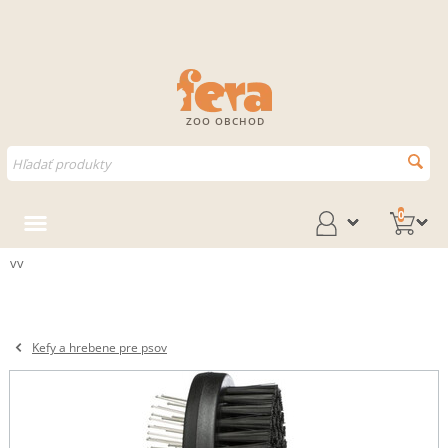
ZOO OBCHOD
0
vv
Kefy a hrebene pre psov