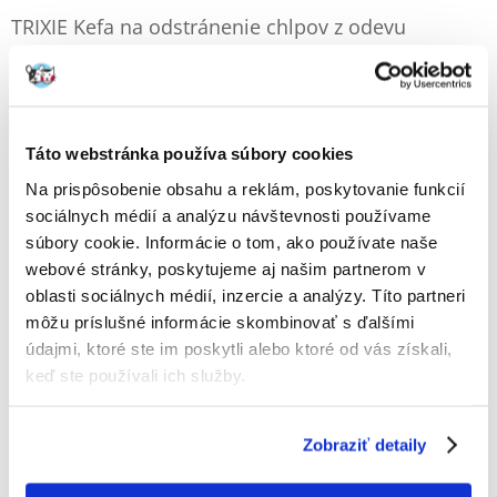
TRIXIE Kefa na odstránenie chlpov z odevu
Výrobca:
KÓD:
31711
TRIXIE
3 Recenzia
Napísať recenziu
€
3.10
Táto webstránka používa súbory cookies
Na prispôsobenie obsahu a reklám, poskytovanie funkcií
ODOSIELAME DO 48HODÍN
sociálnych médií a analýzu návštevnosti používame
Fotky našich zákazníkov
Pozri ďalšie fotografie
súbory cookie. Informácie o tom, ako používate naše
webové stránky, poskytujeme aj našim partnerom v
3 RECENZIA
5 z 5
oblasti sociálnych médií, inzercie a analýzy. Títo partneri
môžu príslušné informácie skombinovať s ďalšími
údajmi, ktoré ste im poskytli alebo ktoré od vás získali,
keď ste používali ich služby.
100%
Zobraziť detaily