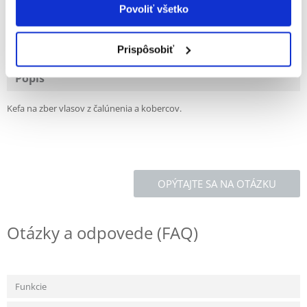
Povoliť všetko
100% ZÁKAZNÍCI ODPORÚČAJÚ TENTO PRODUKT
NAPÍSAŤ RECENZIU
Recommend
Prispôsobiť
Popis
Kefa na zber vlasov z čalúnenia a kobercov.
OPÝTAJTE SA NA OTÁZKU
Otázky a odpovede (FAQ)
Funkcie