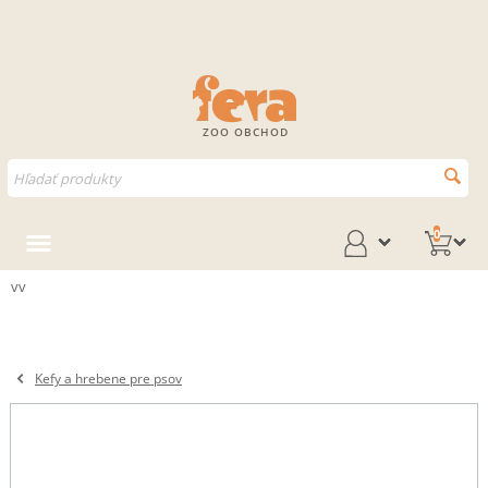
ZOO OBCHOD
0
vv
Kefy a hrebene pre psov