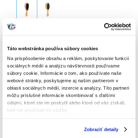
TRIXIE Kefa drevená obojstranná 6 × 21 cm
Výrobca:
KÓD:
6391
TRIXIE
Táto webstránka používa súbory cookies
2 Recenzia
Napísať recenziu
€
3.43
Na prispôsobenie obsahu a reklám, poskytovanie funkcií
sociálnych médií a analýzu návštevnosti používame
súbory cookie. Informácie o tom, ako používate naše
ODOSIELAME DO 48HODÍN
webové stránky, poskytujeme aj našim partnerom v
Fotky našich zákazníkov
Pozri ďalšie fotografie
oblasti sociálnych médií, inzercie a analýzy. Títo partneri
môžu príslušné informácie skombinovať s ďalšími
2 RECENZIA
5 z 5
údajmi, ktoré ste im poskytli alebo ktoré od vás získali,
keď ste používali ich služby.
Zobraziť detaily
100%