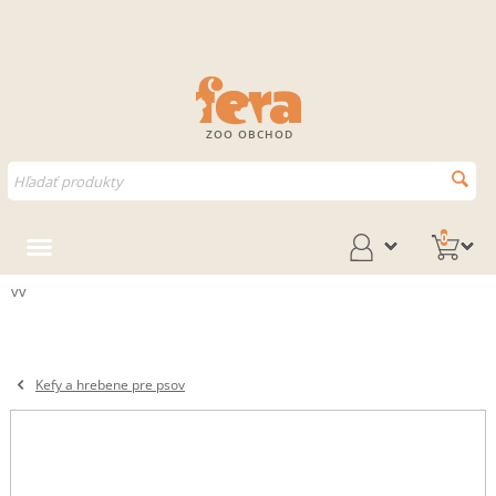
ZOO OBCHOD
0
vv
Kefy a hrebene pre psov