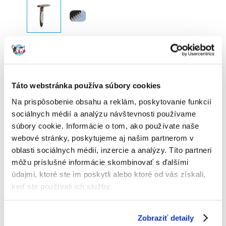
TRIXIE Hrebeň kovový dvojradový pre dlhosrsté
psy 10 × 15 cm
Výrobca:
KÓD:
6405
TRIXIE
Táto webstránka používa súbory cookies
1 Recenzia
Napísať recenziu
Na prispôsobenie obsahu a reklám, poskytovanie funkcií
€
7.67
sociálnych médií a analýzu návštevnosti používame
súbory cookie. Informácie o tom, ako používate naše
ODOSIELAME DO 48HODÍN
webové stránky, poskytujeme aj našim partnerom v
oblasti sociálnych médií, inzercie a analýzy. Títo partneri
Fotky našich zákazníkov
Pozri ďalšie fotografie
môžu príslušné informácie skombinovať s ďalšími
1 RECENZIA
5 z 5
údajmi, ktoré ste im poskytli alebo ktoré od vás získali,
keď ste používali ich služby.
Zobraziť detaily