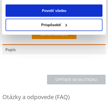
100%
Povoliť všetko
Prispôsobiť
100% ZÁKAZNÍCI ODPORÚČAJÚ TENTO PRODUKT
NAPÍSAŤ RECENZIU
Recommend
Popis
OPÝTAJTE SA NA OTÁZKU
Otázky a odpovede (FAQ)