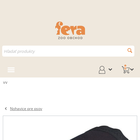
ZOO OBCHOD
0
vv
Nohavice pre psov