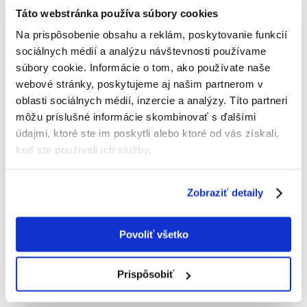
Táto webstránka používa súbory cookies
Na prispôsobenie obsahu a reklám, poskytovanie funkcií
sociálnych médií a analýzu návštevnosti používame
TRIXIE Háracie nohavičky roz. 3
súbory cookie. Informácie o tom, ako používate naše
webové stránky, poskytujeme aj našim partnerom v
Výrobca:
KÓD:
6586
TRIXIE
oblasti sociálnych médií, inzercie a analýzy. Títo partneri
Napísať recenziu
môžu príslušné informácie skombinovať s ďalšími
€
7.28
údajmi, ktoré ste im poskytli alebo ktoré od vás získali,
keď ste používali ich služby.
ODOSIELAME DO 48HODÍN
Zobraziť detaily
Fotky našich zákazníkov
Pozri ďalšie fotografie
Povoliť všetko
Popis
Prispôsobiť