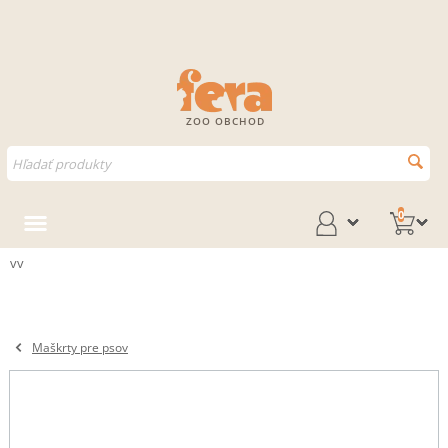
ZOO OBCHOD
0
vv
Maškrty pre psov