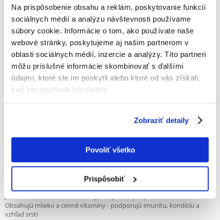
100%
Na prispôsobenie obsahu a reklám, poskytovanie funkcií
sociálnych médií a analýzu návštevnosti používame
súbory cookie. Informácie o tom, ako používate naše
webové stránky, poskytujeme aj našim partnerom v
100% ZÁKAZNÍCI ODPORÚČAJÚ TENTO PRODUKT
oblasti sociálnych médií, inzercie a analýzy. Títo partneri
NAPÍSAŤ RECENZIU
môžu príslušné informácie skombinovať s ďalšími
Recommend
údajmi, ktoré ste im poskytli alebo ktoré od vás získali,
keď ste používali ich služby.
Popis
Mliečne dropsy pre psov – lahodná a zdravá desiata plná
Zobraziť detaily
vitamínov!
Zaslúži si váš pes niečo špeciálne? Samozrejme! Mliečne kvapky sú
Povoliť všetko
chutné biele guličky, ktoré si váš maznáčik zamiluje od prvého
chrumkania. Nie je to len desiata - je to denná dávka radosti a zdravia v
malej, mliečnej forme.
Prispôsobiť
Prečo to stojí za to?
Jemná mliečna chuť – ideálna aj pre vyberavých psov
Obsahujú mlieko a cenné vitamíny - podporujú imunitu, kondíciu a
vzhľad srsti