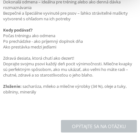
Dokonalá odmena – ideálna pre tréning alebo ako denná dávka
rozmaznávania
Bezpečné a špeciálne vyvinuté pre psov – ľahko stráviteľné maškrty
vytvorené s ohľadom na ich potreby
Kedy podávať?
Počas tréningu ako odmena
Po prechádzke - ako príjemný doplnok dňa
Ako prestávka medzi jedlami
Zdravá desiata, ktorá chutí ako dezert!
Doprajte svojmu psovi každý deň pocit výnimočnosti. Mliečne kvapky
sú perfektným spôsobom, ako mu ukázať, ako veľmi ho máte radi –
chutné, zdravé a so starostlivosťou o jeho blaho.
Zloženie:
sacharóza, mlieko a mliečne výrobky (34 %), oleje a tuky,
obilniny, minerály
OPÝTAJTE SA NA OTÁZKU