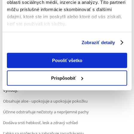
oblasti sociálnych médií, inzercie a analýzy. Títo partneri
100% ZÁKAZNÍCI ODPORÚČAJÚ TENTO PRODUKT
môžu príslušné informácie skombinovať s ďalšími
NAPÍSAŤ RECENZIU
údajmi, ktoré ste im poskytli alebo ktoré od vás získali,
Recommend
keď ste používali ich služby.
Popis
Zobraziť detaily
Aloe šampón pre psy – jemná starostlivosť o citlivú pokožku.
Ideálne pre dlhosrsté plemená.
Povoliť všetko
Aloe šampón je jemný produkt pre starostlivosť o srsť psov, obzvlášť
odporúčaný pre dlhosrsté plemená a psy s citlivou kožou. Vďaka
prírodnému extraktu z aloe má antibakteriálne a protizápalové
Prispôsobiť
vlastnosti a zároveň hydratuje a upokojuje podráždenie.
Výhody:
Obsahuje aloe - upokojuje a upokojuje pokožku
Účinne odstraňuje nečistoty a nepríjemné pachy
Dodáva srsti hebkosť, lesk a zdravý vzhľad
Ľahko sa rozčesáva a zabraňuje zacuchávaniu