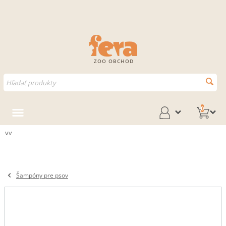
ZOO OBCHOD
0
vv
Šampóny pre psov