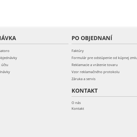
NÁVKA
PO OBJEDNANÍ
satoro
Faktúry
objednávky
Formulár pre odstúpenie od kúpnej zml
k účtu
Reklamacie a vrátenie tovaru
dnávky
Vzor reklamačného protokolu
Záruka a servis
KONTAKT
O nás
Kontakt