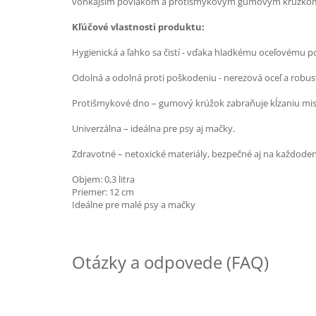
vonkajším povlakom a protišmykovým gumovým krúžkom na dne
Kľúčové vlastnosti produktu:
Hygienická a ľahko sa čistí - vďaka hladkému oceľovému p
Odolná a odolná proti poškodeniu - nerezová oceľ a robus
Protišmykové dno – gumový krúžok zabraňuje kĺzaniu mis
Univerzálna – ideálna pre psy aj mačky.
Zdravotné – netoxické materiály, bezpečné aj na každoden
Objem: 0,3 litra
Priemer: 12 cm
Ideálne pre malé psy a mačky
Otázky a odpovede (FAQ)