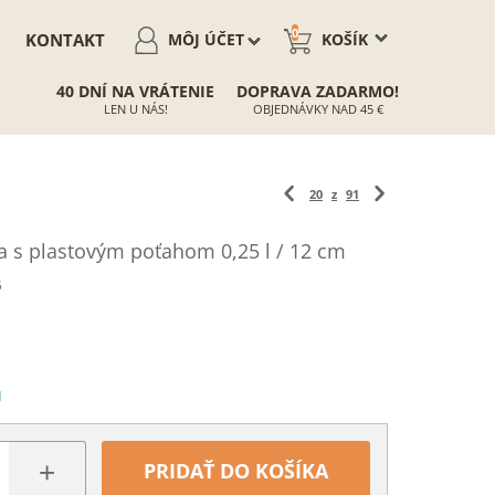
0
KONTAKT
MÔJ ÚČET
KOŠÍK
40 DNÍ NA VRÁTENIE
DOPRAVA ZADARMO!
LEN U NÁS!
OBJEDNÁVKY NAD 45 €
20
z
91
a s plastovým poťahom 0,25 l / 12 cm
6
N
+
PRIDAŤ DO KOŠÍKA