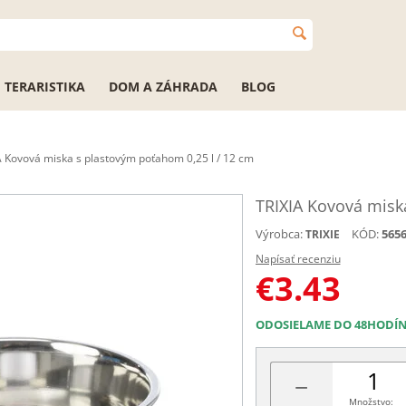
TERARISTIKA
DOM A ZÁHRADA
BLOG
A Kovová miska s plastovým poťahom 0,25 l / 12 cm
TRIXIA Kovová misk
Výrobca:
KÓD:
565
TRIXIE
Napísať recenziu
€
3.43
ODOSIELAME DO 48HODÍ
−
Množstvo: