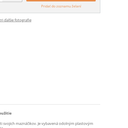
Pridať do zoznamu želaní
ri ďalšie fotografie
oužitie
nosti svojich maznáčikov. Je vybavená odolným plastovým