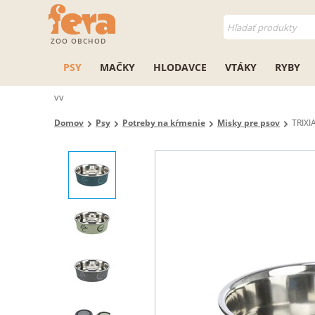
ZOO OBCHOD
PSY
MAČKY
HLODAVCE
VTÁKY
RYBY
vv
Domov
Psy
Potreby na kŕmenie
Misky pre psov
TRIXI