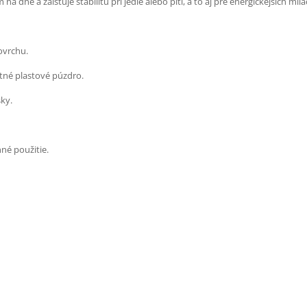
 a zaisťuje stabilitu pri jedle alebo pití, a to aj pre energickejších milá
ovrchu.
tné plastové púzdro.
ky.
né použitie.