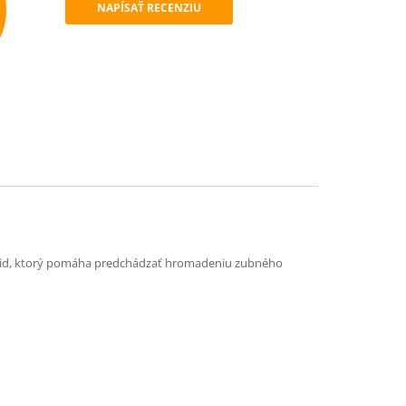
NAPÍSAŤ RECENZIU
mend
luorid, ktorý pomáha predchádzať hromadeniu zubného