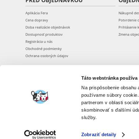
PRED OBJEDNÁVKOU
OBJED
Aplikácia Fera
Nákupné de
Cena dopravy
Potvrdenie 
Doba realizácie objednávok
Prihlásenie 
Dostupnosť produktov
Zmena obje
Registrácia u nás
Obchodné podmienky
Ochrana osobných údajov
Táto webstránka používa
Na prispôsobenie obsahu a
používame súbory cookie.
partnerom v oblasti sociál
skombinovať s ďalšími údaj
služby.
Zobraziť detaily
FERA INTERNATI