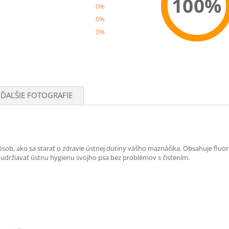
100%
0%
0%
0%
Recom
ĎAĽŠIE FOTOGRAFIE
spôsob, ako sa starať o zdravie ústnej dutiny vášho maznáčika. Obsahuje f
ú udržiavať ústnu hygienu svojho psa bez problémov s čistením.