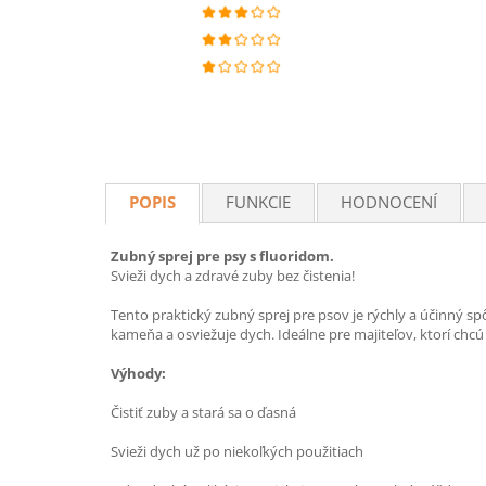
POPIS
FUNKCIE
HODNOCENÍ
Zubný sprej pre psy s fluoridom.
Svieži dych a zdravé zuby bez čistenia!
Tento praktický zubný sprej pre psov je rýchly a účinný 
kameňa a osviežuje dych. Ideálne pre majiteľov, ktorí chc
Výhody:
Čistiť zuby a stará sa o ďasná
Svieži dych už po niekoľkých použitiach