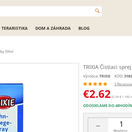
TERARISTIKA
DOM A ZÁHRADA
BLOG
zuby 50ml
TRIXIA Čistiaci spre
Výrobca:
KÓD:
318
TRIXIE
3 Recenzia
€
2.62
(5.24 € / 100 
ODOSIELAME DO 48HODÍ
−
Množstvo: