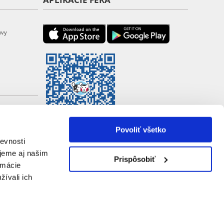
uvy
Povoliť všetko
evnosti
jeme aj našim
Prispôsobiť
rmácie
žívali ich