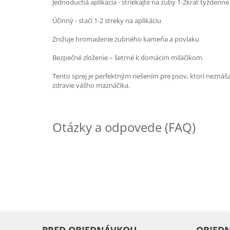
Jednoduchá aplikácia - striekajte na zuby 1-2krát týždenne
Účinný - stačí 1-2 streky na aplikáciu
Znižuje hromadenie zubného kameňa a povlaku
Bezpečné zloženie – šetrné k domácim miláčikom
Tento sprej je perfektným riešením pre psov, ktorí neznáš
zdravie vášho maznáčika.
Otázky a odpovede (FAQ)