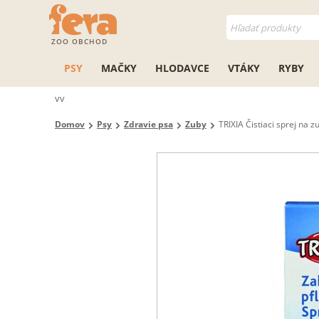
ZOO OBCHOD
PSY
MAČKY
HLODAVCE
VTÁKY
RYBY
vv
Domov
Psy
Zdravie psa
Zuby
TRIXIA Čistiaci sprej na 