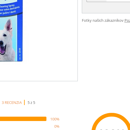
Fotky našich zákazníkov
Poz
3 RECENZIA
5 z 5
100%
0%