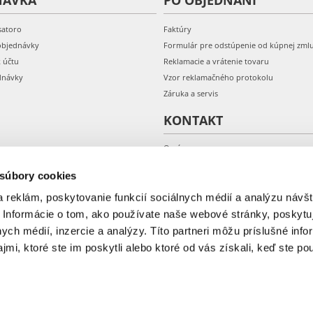
NÁVKA
PO OBJEDNANÍ
satoro
Faktúry
objednávky
Formulár pre odstúpenie od kúpnej zml
k účtu
Reklamacie a vrátenie tovaru
dnávky
Vzor reklamačného protokolu
Záruka a servis
KONTAKT
O nás
Kontakt
 súbory cookies
 reklám, poskytovanie funkcií sociálnych médií a analýzu návšt
 Informácie o tom, ako používate naše webové stránky, poskytu
nych médií, inzercie a analýzy. Títo partneri môžu príslušné info
mi, ktoré ste im poskytli alebo ktoré od vás získali, keď ste pou
© 2018-2026 Fera.sk.
ONAL: