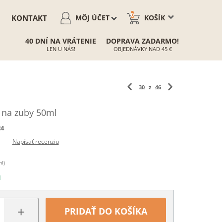
0
KONTAKT
MÔJ ÚČET
KOŠÍK
40 DNÍ NA VRÁTENIE
DOPRAVA ZADARMO!
LEN U NÁS!
OBJEDNÁVKY NAD 45 €
30
z
46
j na zuby 50ml
24
Napísať recenziu
ml)
N
+
PRIDAŤ DO KOŠÍKA