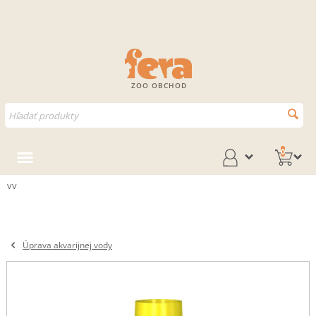
ZOO OBCHOD
0
vv
Úprava akvarijnej vody