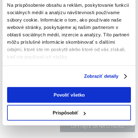
Na prispôsobenie obsahu a reklám, poskytovanie funkcií
TETRA Ph/Kh Plus 250 ml do korygowania PH
sociálnych médií a analýzu návštevnosti používame
Výrobca:
KÓD:
39174
TETRA
súbory cookie. Informácie o tom, ako používate naše
webové stránky, poskytujeme aj našim partnerom v
Napísať recenziu
oblasti sociálnych médií, inzercie a analýzy. Títo partneri
€
5.74
môžu príslušné informácie skombinovať s ďalšími
(2.30 € / 100 ml)
údajmi, ktoré ste im poskytli alebo ktoré od vás získali,
ODOSIELAME DO 48HODÍN
keď ste používali ich služby.
Fotky našich zákazníkov
Pozri ďalšie fotografie
Zobraziť detaily
Popis
Povoliť všetko
Prispôsobiť
OPÝTAJTE SA NA OTÁZKU