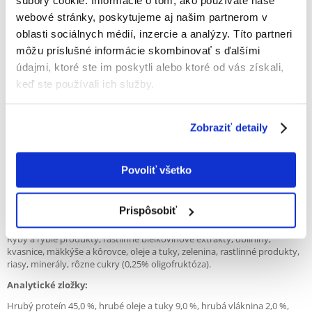
súbory cookie. Informácie o tom, ako používate naše
webové stránky, poskytujeme aj našim partnerom v
Intenzívne farby
oblasti sociálnych médií, inzercie a analýzy. Títo partneri
Zažívacie ústrojenstvo
môžu príslušné informácie skombinovať s ďalšími
Zmes s najkvalitnejšími živinami, spĺňajúca špeciálne požiadavky malých
údajmi, ktoré ste im poskytli alebo ktoré od vás získali,
okrasných rýb
keď ste používali ich služby.
Vyvážená receptúra založená na rastlinných a živočíšnych zložkách
Červené prvky obsahujú karotenoidy, ktoré zvýrazňujú farbu rýb
Zobraziť detaily
Zelené prvky obsahujú rastlinné zložky pre zdravie a vitalitu
Malé prvky sa rýchlo nasiaknu, vďaka čomu ich ryby ľahko absorbujú
Povoliť všetko
Krmivo je ľahko stráviteľné, čo pomáha udržiavať vodu čistú
Ideálne aj pre mladé rastúce cichlidy a morské ryby
Prispôsobiť
Zloženie:
Ryby a rybie produkty, rastlinné bielkovinové extrakty, obilniny,
kvasnice, mäkkýše a kôrovce, oleje a tuky, zelenina, rastlinné produkty,
riasy, minerály, rôzne cukry (0,25% oligofruktóza).
Analytické zložky:
Hrubý proteín 45,0 %, hrubé oleje a tuky 9,0 %, hrubá vláknina 2,0 %,