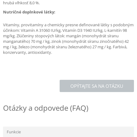
hrubá vlhkosť 8,0 %.
Nutričné doplnkové látky:
Vitamíny, provitamíny a chemicky presne definované látky s podobným
účinkom: Vitamín A 31060 IU/kg, Vitamín D3 1940 IU/kg, L-karnitín 98
mg/kg. Zlúčeniny stopových látok: mangán (monohydrát síranu
manganatého) 70 mg / kg, zinok (monohydrát síranu zinočnatého) 42
mg / kg, železo (monohydrát síranu železnatého) 27 mg / kg. Farbivá,
konzervanty, antioxidanty.
OPÝTAJTE SA NA OTÁZKU
Otázky a odpovede (FAQ)
Funkcie