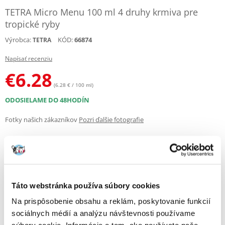
TETRA Micro Menu 100 ml 4 druhy krmiva pre
tropické ryby
Výrobca:
KÓD:
66874
TETRA
Napísať recenziu
€
6.28
(6.28 € / 100 ml)
ODOSIELAME DO 48HODÍN
Fotky našich zákazníkov
Pozri ďalšie fotografie
Popis
Kompletná zmes štyroch druhov potravín v oddelených priehradkách.
Táto webstránka používa súbory cookies
Pre malé ryby, ktoré sa živia v rôznych hĺbkach.
Na prispôsobenie obsahu a reklám, poskytovanie funkcií
Silný imunitný systém a vitalita
sociálnych médií a analýzu návštevnosti používame
Kompletné jedlo