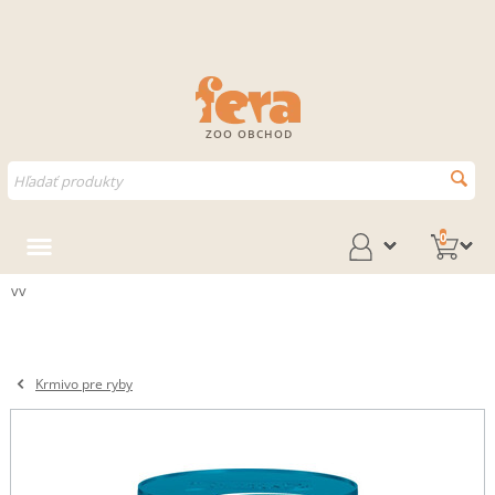
ZOO OBCHOD
0
vv
Krmivo pre ryby