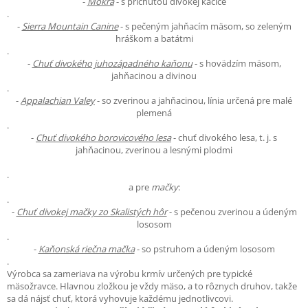
-
Mokra
- s príchuťou divokej kačice
.
-
Sierra Mountain Canine
- s pečeným jahňacím mäsom, so zeleným
hráškom a batátmi
.
-
Chuť divokého juhozápadného kaňonu
- s hovädzím mäsom,
jahňacinou a divinou
.
-
Appalachian Valey
- so zverinou a jahňacinou, línia určená pre malé
plemená
.
-
Chuť divokého borovicového lesa
- chuť divokého lesa, t. j. s
jahňacinou, zverinou a lesnými plodmi
.
a pre
mačky
:
.
-
Chuť divokej mačky zo Skalistých hôr
- s pečenou zverinou a údeným
lososom
.
-
Kaňonská riečna mačka
- so pstruhom a údeným lososom
.
Výrobca sa zameriava na výrobu krmív určených pre typické
mäsožravce. Hlavnou zložkou je vždy mäso, a to rôznych druhov, takže
sa dá nájsť chuť, ktorá vyhovuje každému jednotlivcovi.